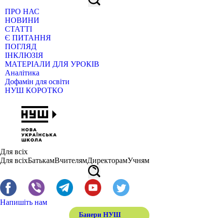
ПРО НАС
НОВИНИ
СТАТТІ
Є ПИТАННЯ
ПОГЛЯД
ІНКЛЮЗІЯ
МАТЕРІАЛИ ДЛЯ УРОКІВ
Аналітика
Дофамін для освіти
НУШ КОРОТКО
Для всіх
Для всіх
Батькам
Вчителям
Директорам
Учням
Напишіть нам
Банери НУШ