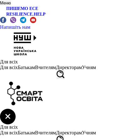
Меню
ПИШЕМО ЕСЕ
RESILIENCE.HELP
Напишіть нам
Для всіх
Для всіх
Батькам
Вчителям
Директорам
Учням
Для всіх
Для всіх
Батькам
Вчителям
Директорам
Учням