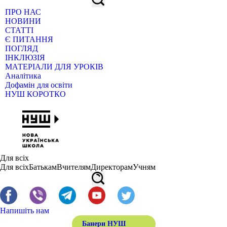
ПРО НАС
НОВИНИ
СТАТТІ
Є ПИТАННЯ
ПОГЛЯД
ІНКЛЮЗІЯ
МАТЕРІАЛИ ДЛЯ УРОКІВ
Аналітика
Дофамін для освіти
НУШ КОРОТКО
Для всіх
Для всіх
Батькам
Вчителям
Директорам
Учням
Напишіть нам
Банери НУШ