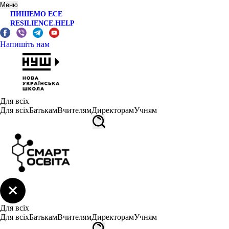
Меню
ПИШЕМО ЕСЕ
RESILIENCE.HELP
Напишіть нам
Для всіх
Для всіх
Батькам
Вчителям
Директорам
Учням
Для всіх
Для всіх
Батькам
Вчителям
Директорам
Учням