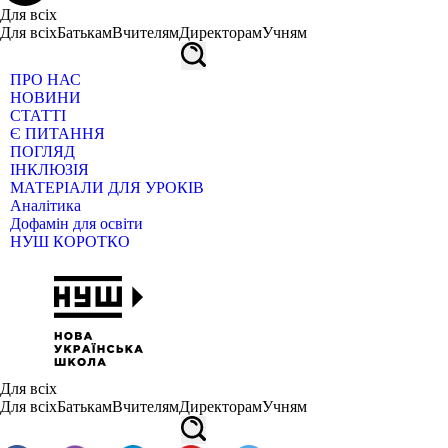
Для всіх
Для всіх
Батькам
Вчителям
Директорам
Учням
ПРО НАС
НОВИНИ
СТАТТІ
Є ПИТАННЯ
ПОГЛЯД
ІНКЛЮЗІЯ
МАТЕРІАЛИ ДЛЯ УРОКІВ
Аналітика
Дофамін для освіти
НУШ КОРОТКО
Для всіх
Для всіх
Батькам
Вчителям
Директорам
Учням