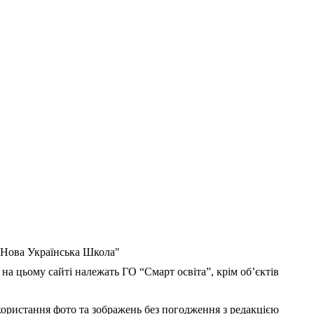
 "Нова Українська Школа"
 на цьому сайті належать ГО “Смарт освіта”, крім об’єктів
користання фото та зображень без погодження з редакцією