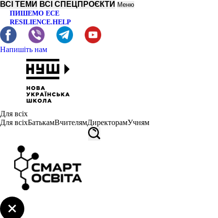
ВСІ ТЕМИ
ВСІ СПЕЦПРОЄКТИ
Меню
ПИШЕМО ЕСЕ
RESILIENCE.HELP
Напишіть нам
Для всіх
Для всіх
Батькам
Вчителям
Директорам
Учням