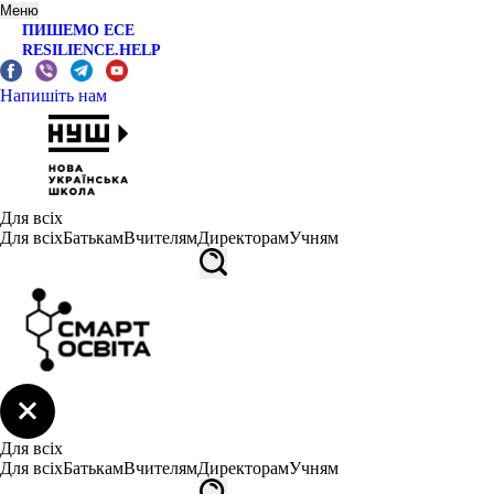
Меню
ПИШЕМО ЕСЕ
RESILIENCE.HELP
Напишіть нам
Для всіх
Для всіх
Батькам
Вчителям
Директорам
Учням
Для всіх
Для всіх
Батькам
Вчителям
Директорам
Учням