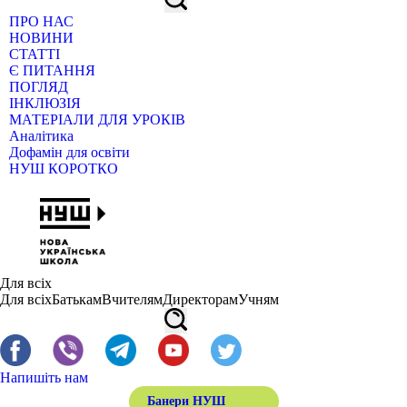
ПРО НАС
НОВИНИ
СТАТТІ
Є ПИТАННЯ
ПОГЛЯД
ІНКЛЮЗІЯ
МАТЕРІАЛИ ДЛЯ УРОКІВ
Аналітика
Дофамін для освіти
НУШ КОРОТКО
Для всіх
Для всіх
Батькам
Вчителям
Директорам
Учням
Напишіть нам
Банери НУШ