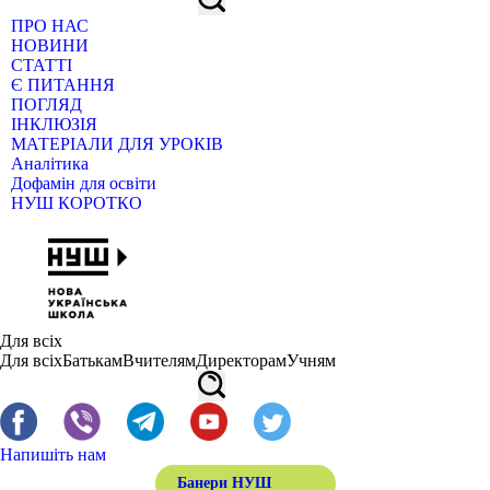
ПРО НАС
НОВИНИ
СТАТТІ
Є ПИТАННЯ
ПОГЛЯД
ІНКЛЮЗІЯ
МАТЕРІАЛИ ДЛЯ УРОКІВ
Аналітика
Дофамін для освіти
НУШ КОРОТКО
Для всіх
Для всіх
Батькам
Вчителям
Директорам
Учням
Напишіть нам
Банери НУШ