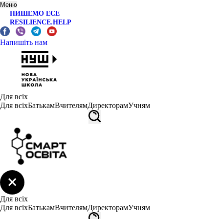
Меню
ПИШЕМО ЕСЕ
RESILIENCE.HELP
Напишіть нам
Для всіх
Для всіх
Батькам
Вчителям
Директорам
Учням
Для всіх
Для всіх
Батькам
Вчителям
Директорам
Учням