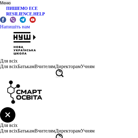
Меню
ПИШЕМО ЕСЕ
RESILIENCE.HELP
Напишіть нам
Для всіх
Для всіх
Батькам
Вчителям
Директорам
Учням
Для всіх
Для всіх
Батькам
Вчителям
Директорам
Учням