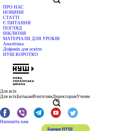
ПРО НАС
НОВИНИ
СТАТТІ
Є ПИТАННЯ
ПОГЛЯД
ІНКЛЮЗІЯ
МАТЕРІАЛИ ДЛЯ УРОКІВ
Аналітика
Дофамін для освіти
НУШ КОРОТКО
Для всіх
Для всіх
Батькам
Вчителям
Директорам
Учням
Напишіть нам
Банери НУШ