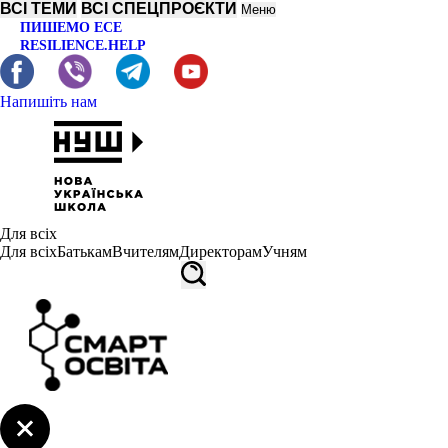
ВСІ ТЕМИ
ВСІ СПЕЦПРОЄКТИ
Меню
ПИШЕМО ЕСЕ
RESILIENCE.HELP
Напишіть нам
Для всіх
Для всіх
Батькам
Вчителям
Директорам
Учням