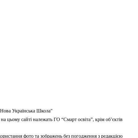
 "Нова Українська Школа"
 на цьому сайті належать ГО “Смарт освіта”, крім об’єктів
користання фото та зображень без погодження з редакцією