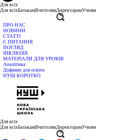
Для всіх
Для всіх
Батькам
Вчителям
Директорам
Учням
ПРО НАС
НОВИНИ
СТАТТІ
Є ПИТАННЯ
ПОГЛЯД
ІНКЛЮЗІЯ
МАТЕРІАЛИ ДЛЯ УРОКІВ
Аналітика
Дофамін для освіти
НУШ КОРОТКО
Для всіх
Для всіх
Батькам
Вчителям
Директорам
Учням