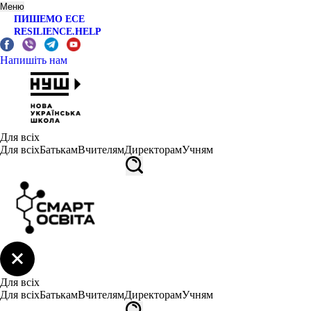
Меню
ПИШЕМО ЕСЕ
RESILIENCE.HELP
Напишіть нам
Для всіх
Для всіх
Батькам
Вчителям
Директорам
Учням
Для всіх
Для всіх
Батькам
Вчителям
Директорам
Учням