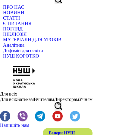
ПРО НАС
НОВИНИ
СТАТТІ
Є ПИТАННЯ
ПОГЛЯД
ІНКЛЮЗІЯ
МАТЕРІАЛИ ДЛЯ УРОКІВ
Аналітика
Дофамін для освіти
НУШ КОРОТКО
Для всіх
Для всіх
Батькам
Вчителям
Директорам
Учням
Напишіть нам
Банери НУШ