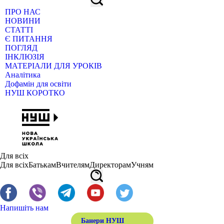
ПРО НАС
НОВИНИ
СТАТТІ
Є ПИТАННЯ
ПОГЛЯД
ІНКЛЮЗІЯ
МАТЕРІАЛИ ДЛЯ УРОКІВ
Аналітика
Дофамін для освіти
НУШ КОРОТКО
Для всіх
Для всіх
Батькам
Вчителям
Директорам
Учням
Напишіть нам
Банери НУШ