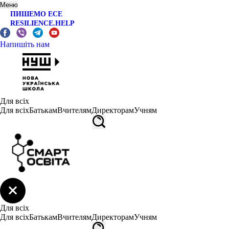
Меню
ПИШЕМО ЕСЕ
RESILIENCE.HELP
Напишіть нам
Для всіх
Для всіх
Батькам
Вчителям
Директорам
Учням
Для всіх
Для всіх
Батькам
Вчителям
Директорам
Учням