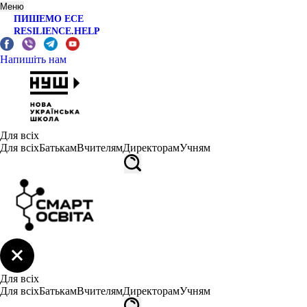
Меню
ПИШЕМО ЕСЕ
RESILIENCE.HELP
Напишіть нам
Для всіх
Для всіх
Батькам
Вчителям
Директорам
Учням
Для всіх
Для всіх
Батькам
Вчителям
Директорам
Учням