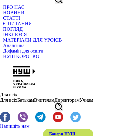
ПРО НАС
НОВИНИ
СТАТТІ
Є ПИТАННЯ
ПОГЛЯД
ІНКЛЮЗІЯ
МАТЕРІАЛИ ДЛЯ УРОКІВ
Аналітика
Дофамін для освіти
НУШ КОРОТКО
Для всіх
Для всіх
Батькам
Вчителям
Директорам
Учням
Напишіть нам
Банери НУШ