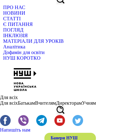
ПРО НАС
НОВИНИ
СТАТТІ
Є ПИТАННЯ
ПОГЛЯД
ІНКЛЮЗІЯ
МАТЕРІАЛИ ДЛЯ УРОКІВ
Аналітика
Дофамін для освіти
НУШ КОРОТКО
Для всіх
Для всіх
Батькам
Вчителям
Директорам
Учням
Напишіть нам
Банери НУШ