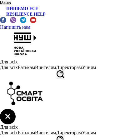
Меню
ПИШЕМО ЕСЕ
RESILIENCE.HELP
Напишіть нам
Для всіх
Для всіх
Батькам
Вчителям
Директорам
Учням
Для всіх
Для всіх
Батькам
Вчителям
Директорам
Учням