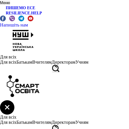
Меню
ПИШЕМО ЕСЕ
RESILIENCE.HELP
Напишіть нам
Для всіх
Для всіх
Батькам
Вчителям
Директорам
Учням
Для всіх
Для всіх
Батькам
Вчителям
Директорам
Учням