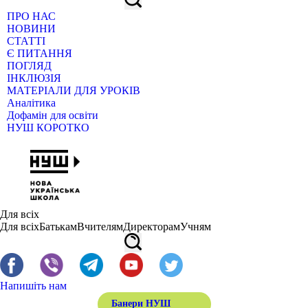
ПРО НАС
НОВИНИ
СТАТТІ
Є ПИТАННЯ
ПОГЛЯД
ІНКЛЮЗІЯ
МАТЕРІАЛИ ДЛЯ УРОКІВ
Аналітика
Дофамін для освіти
НУШ КОРОТКО
Для всіх
Для всіх
Батькам
Вчителям
Директорам
Учням
Напишіть нам
Банери НУШ