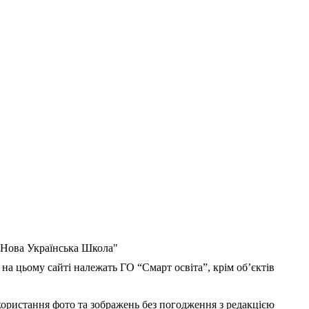
 "Нова Українська Школа"
 на цьому сайті належать ГО “Смарт освіта”, крім об’єктів
користання фото та зображень без погодження з редакцією