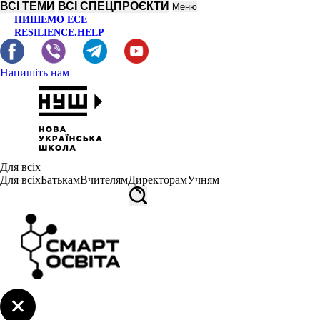
ВСІ ТЕМИ
ВСІ СПЕЦПРОЄКТИ
Меню
ПИШЕМО ЕСЕ
RESILIENCE.HELP
Напишіть нам
Для всіх
Для всіх
Батькам
Вчителям
Директорам
Учням