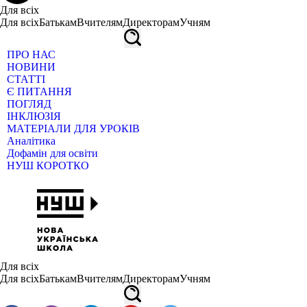
Для всіх
Для всіх
Батькам
Вчителям
Директорам
Учням
ПРО НАС
НОВИНИ
СТАТТІ
Є ПИТАННЯ
ПОГЛЯД
ІНКЛЮЗІЯ
МАТЕРІАЛИ ДЛЯ УРОКІВ
Аналітика
Дофамін для освіти
НУШ КОРОТКО
Для всіх
Для всіх
Батькам
Вчителям
Директорам
Учням