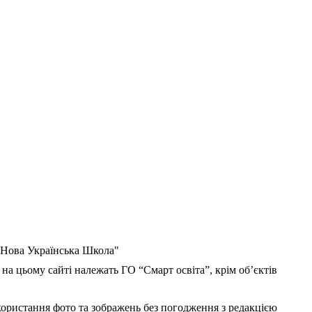
 "Нова Українська Школа"
 на цьому сайті належать ГО “Смарт освіта”, крім об’єктів
користання фото та зображень без погодження з редакцією