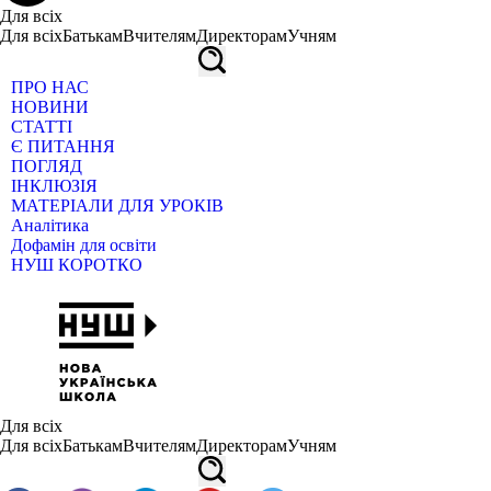
Для всіх
Для всіх
Батькам
Вчителям
Директорам
Учням
ПРО НАС
НОВИНИ
СТАТТІ
Є ПИТАННЯ
ПОГЛЯД
ІНКЛЮЗІЯ
МАТЕРІАЛИ ДЛЯ УРОКІВ
Аналітика
Дофамін для освіти
НУШ КОРОТКО
Для всіх
Для всіх
Батькам
Вчителям
Директорам
Учням