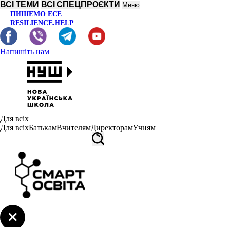
ВСІ ТЕМИ
ВСІ СПЕЦПРОЄКТИ
Меню
ПИШЕМО ЕСЕ
RESILIENCE.HELP
Напишіть нам
Для всіх
Для всіх
Батькам
Вчителям
Директорам
Учням