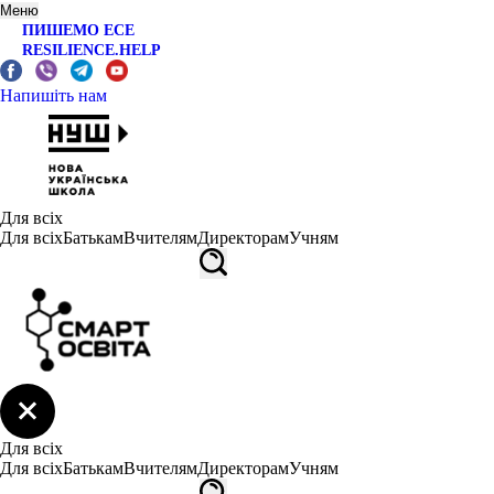
Меню
ПИШЕМО ЕСЕ
RESILIENCE.HELP
Напишіть нам
Для всіх
Для всіх
Батькам
Вчителям
Директорам
Учням
Для всіх
Для всіх
Батькам
Вчителям
Директорам
Учням