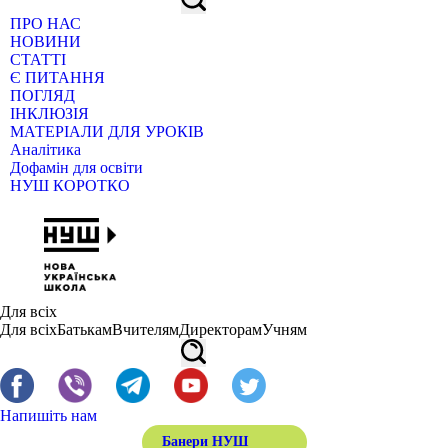
ПРО НАС
НОВИНИ
СТАТТІ
Є ПИТАННЯ
ПОГЛЯД
ІНКЛЮЗІЯ
МАТЕРІАЛИ ДЛЯ УРОКІВ
Аналітика
Дофамін для освіти
НУШ КОРОТКО
Для всіх
Для всіх
Батькам
Вчителям
Директорам
Учням
Напишіть нам
Банери НУШ