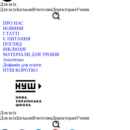
Для всіх
Для всіх
Батькам
Вчителям
Директорам
Учням
ПРО НАС
НОВИНИ
СТАТТІ
Є ПИТАННЯ
ПОГЛЯД
ІНКЛЮЗІЯ
МАТЕРІАЛИ ДЛЯ УРОКІВ
Аналітика
Дофамін для освіти
НУШ КОРОТКО
Для всіх
Для всіх
Батькам
Вчителям
Директорам
Учням