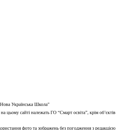
 "Нова Українська Школа"
 на цьому сайті належать ГО “Смарт освіта”, крім об’єктів
користання фото та зображень без погодження з редакцією