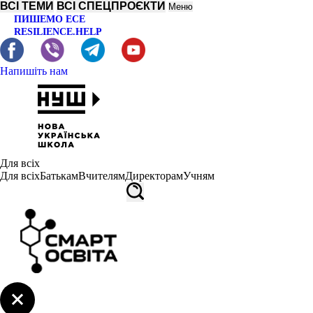
ВСІ ТЕМИ
ВСІ СПЕЦПРОЄКТИ
Меню
ПИШЕМО ЕСЕ
RESILIENCE.HELP
Напишіть нам
Для всіх
Для всіх
Батькам
Вчителям
Директорам
Учням