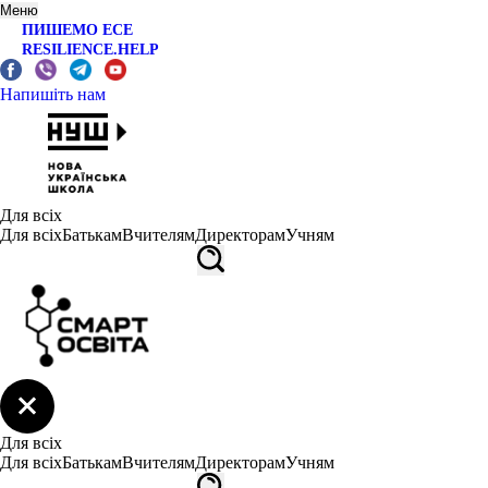
Меню
ПИШЕМО ЕСЕ
RESILIENCE.HELP
Напишіть нам
Для всіх
Для всіх
Батькам
Вчителям
Директорам
Учням
Для всіх
Для всіх
Батькам
Вчителям
Директорам
Учням