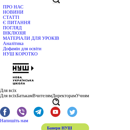
ПРО НАС
НОВИНИ
СТАТТІ
Є ПИТАННЯ
ПОГЛЯД
ІНКЛЮЗІЯ
МАТЕРІАЛИ ДЛЯ УРОКІВ
Аналітика
Дофамін для освіти
НУШ КОРОТКО
Для всіх
Для всіх
Батькам
Вчителям
Директорам
Учням
Напишіть нам
Банери НУШ