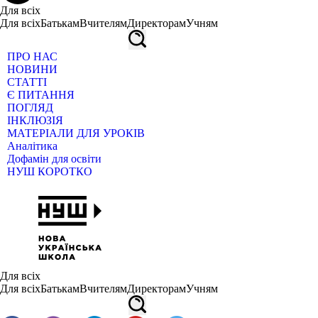
Для всіх
Для всіх
Батькам
Вчителям
Директорам
Учням
ПРО НАС
НОВИНИ
СТАТТІ
Є ПИТАННЯ
ПОГЛЯД
ІНКЛЮЗІЯ
МАТЕРІАЛИ ДЛЯ УРОКІВ
Аналітика
Дофамін для освіти
НУШ КОРОТКО
Для всіх
Для всіх
Батькам
Вчителям
Директорам
Учням