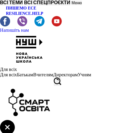
ВСІ ТЕМИ
ВСІ СПЕЦПРОЄКТИ
Меню
ПИШЕМО ЕСЕ
RESILIENCE.HELP
Напишіть нам
Для всіх
Для всіх
Батькам
Вчителям
Директорам
Учням