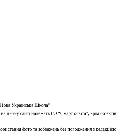
 "Нова Українська Школа"
 на цьому сайті належать ГО “Смарт освіта”, крім об’єктів
користання фото та зображень без погодження з редакцією