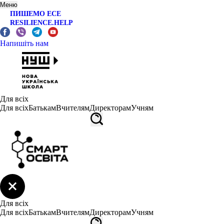
Меню
ПИШЕМО ЕСЕ
RESILIENCE.HELP
Напишіть нам
Для всіх
Для всіх
Батькам
Вчителям
Директорам
Учням
Для всіх
Для всіх
Батькам
Вчителям
Директорам
Учням