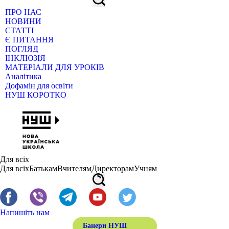
ПРО НАС
НОВИНИ
СТАТТІ
Є ПИТАННЯ
ПОГЛЯД
ІНКЛЮЗІЯ
МАТЕРІАЛИ ДЛЯ УРОКІВ
Аналітика
Дофамін для освіти
НУШ КОРОТКО
Для всіх
Для всіх
Батькам
Вчителям
Директорам
Учням
Напишіть нам
Банери НУШ