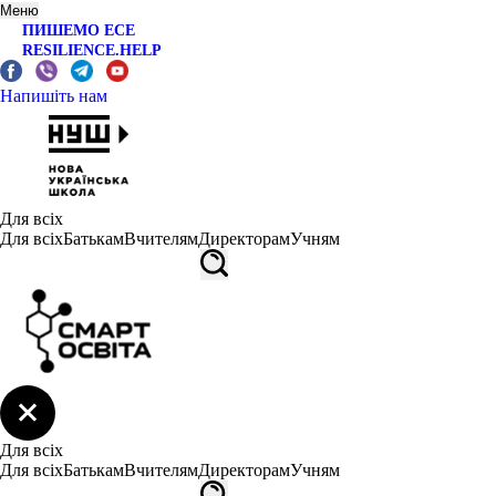
Меню
ПИШЕМО ЕСЕ
RESILIENCE.HELP
Напишіть нам
Для всіх
Для всіх
Батькам
Вчителям
Директорам
Учням
Для всіх
Для всіх
Батькам
Вчителям
Директорам
Учням