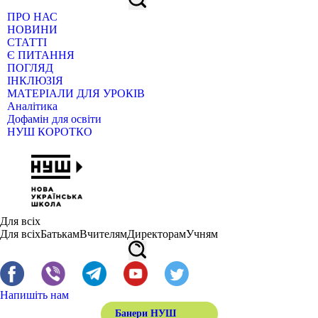
ПРО НАС
НОВИНИ
СТАТТІ
Є ПИТАННЯ
ПОГЛЯД
ІНКЛЮЗІЯ
МАТЕРІАЛИ ДЛЯ УРОКІВ
Аналітика
Дофамін для освіти
НУШ КОРОТКО
Для всіх
Для всіх
Батькам
Вчителям
Директорам
Учням
Напишіть нам
Банери НУШ