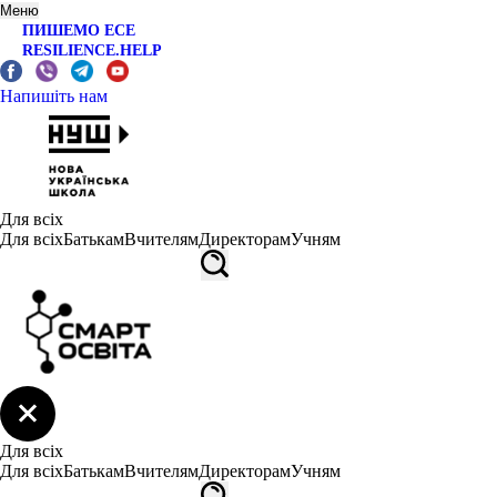
Меню
ПИШЕМО ЕСЕ
RESILIENCE.HELP
Напишіть нам
Для всіх
Для всіх
Батькам
Вчителям
Директорам
Учням
Для всіх
Для всіх
Батькам
Вчителям
Директорам
Учням