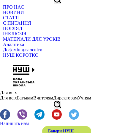
ПРО НАС
НОВИНИ
СТАТТІ
Є ПИТАННЯ
ПОГЛЯД
ІНКЛЮЗІЯ
МАТЕРІАЛИ ДЛЯ УРОКІВ
Аналітика
Дофамін для освіти
НУШ КОРОТКО
Для всіх
Для всіх
Батькам
Вчителям
Директорам
Учням
Напишіть нам
Банери НУШ