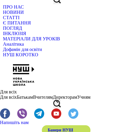
ПРО НАС
НОВИНИ
СТАТТІ
Є ПИТАННЯ
ПОГЛЯД
ІНКЛЮЗІЯ
МАТЕРІАЛИ ДЛЯ УРОКІВ
Аналітика
Дофамін для освіти
НУШ КОРОТКО
Для всіх
Для всіх
Батькам
Вчителям
Директорам
Учням
Напишіть нам
Банери НУШ