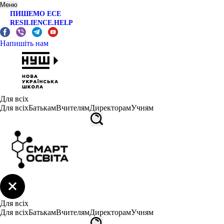
Меню
ПИШЕМО ЕСЕ
RESILIENCE.HELP
Напишіть нам
Для всіх
Для всіх
Батькам
Вчителям
Директорам
Учням
Для всіх
Для всіх
Батькам
Вчителям
Директорам
Учням