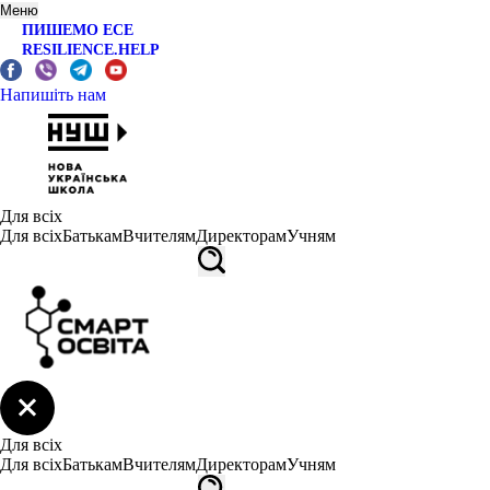
Меню
ПИШЕМО ЕСЕ
RESILIENCE.HELP
Напишіть нам
Для всіх
Для всіх
Батькам
Вчителям
Директорам
Учням
Для всіх
Для всіх
Батькам
Вчителям
Директорам
Учням