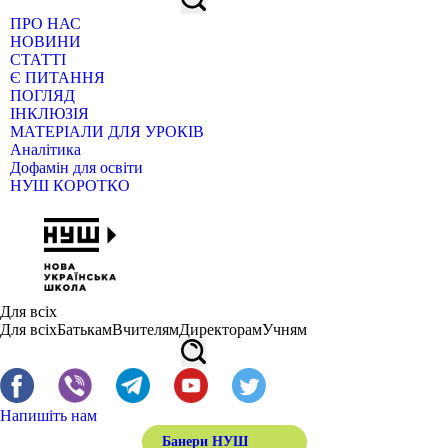
ПРО НАС
НОВИНИ
СТАТТІ
Є ПИТАННЯ
ПОГЛЯД
ІНКЛЮЗІЯ
МАТЕРІАЛИ ДЛЯ УРОКІВ
Аналітика
Дофамін для освіти
НУШ КОРОТКО
Для всіх
Для всіх
Батькам
Вчителям
Директорам
Учням
Напишіть нам
Банери НУШ