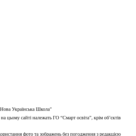
 "Нова Українська Школа"
 на цьому сайті належать ГО “Смарт освіта”, крім об’єктів
користання фото та зображень без погодження з редакцією