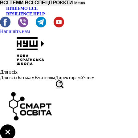
ВСІ ТЕМИ
ВСІ СПЕЦПРОЄКТИ
Меню
ПИШЕМО ЕСЕ
RESILIENCE.HELP
Напишіть нам
Для всіх
Для всіх
Батькам
Вчителям
Директорам
Учням