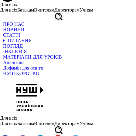
Для всіх
Для всіх
Батькам
Вчителям
Директорам
Учням
ПРО НАС
НОВИНИ
СТАТТІ
Є ПИТАННЯ
ПОГЛЯД
ІНКЛЮЗІЯ
МАТЕРІАЛИ ДЛЯ УРОКІВ
Аналітика
Дофамін для освіти
НУШ КОРОТКО
Для всіх
Для всіх
Батькам
Вчителям
Директорам
Учням