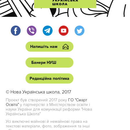
Напишіть нам
Банери НУШ
Редакційна політика
© Нова Українська школа, 2017
Проект був створений 2017 року
ГО "Смарт
Освіта"
у партнерстві з Міністерством освіти і
науки України для комунікації реформи "Нова
Українська Школа"
Усі виключні майнові й немайнові права на
текстові матеріали, фото, зображення та інші