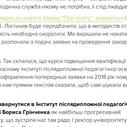
дична служба нікому не потрібна, її слід ліквідув
відно до нового Закону “Про освіту”, знімаються
і
жб. Логічним буде передбачити, що в методистів с
ість необхідно скоротити. Ми вирішили не чекати
і розпочали з подачі заявки на проведення заход
. Так склалося, що курси підвищення кваліфікації
сному інституті післядипломної педагогічної осві
с оформлення попередньої заявки на 2018 рік чом
 і нам прямим текстом сказали, щоб самі шукали в
вернутися в Інститут післядипломної педагогі
і Бориса Грінченка
як найбільш прогресивний
у, що зустріли нас там радо. І ректор університету