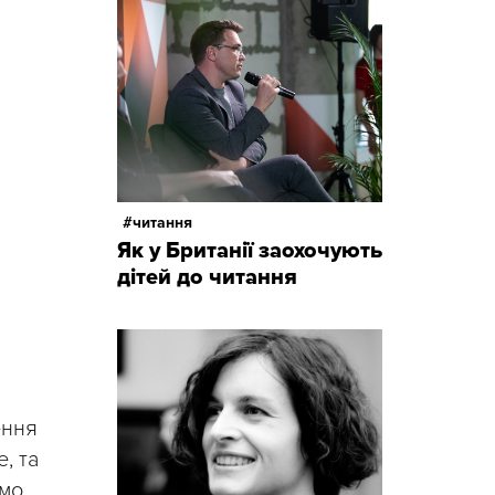
читання
Як у Британії заохочують
дітей до читання
ення
, та
мо,