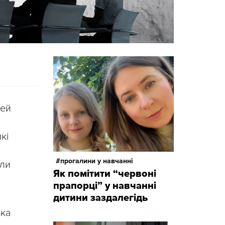
цей
кі
прогалини у навчанні
оли
Як помітити “червоні
прапорці” у навчанні
дитини заздалегідь
ька