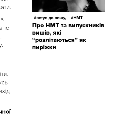
ати.
вступ до вишу,
НМТ
 з
Про НМТ та випускників
тане
вишів, які
,
“розлітаються” як
у.
пиріжки
ти.
усь
ихід
чної