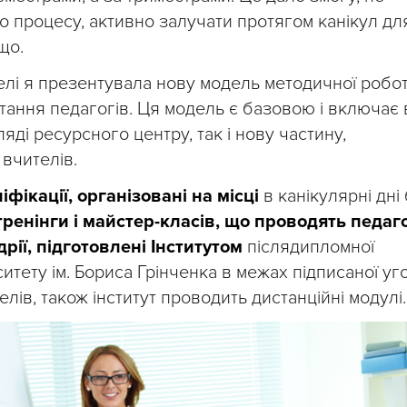
о процесу, активно залучати протягом канікул дл
що.
елі я презентувала нову модель методичної робо
тання педагогів. Ця модель є базовою і включає 
яді ресурсного центру, так і нову частину,
вчителів.
фікації, організовані на місці
в канікулярні дні
 тренінги і майстер-класів, що проводять педаг
рії, підготовлені Інститутом
післядипломної
ситету ім. Бориса Грінченка в межах підписаної уг
елів, також інститут проводить дистанційні модулі.