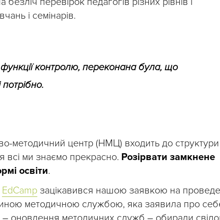
а безліч перевірок педагогів різних рівнів і
вчань і семінарів.
 функції контролю, переконана була, що
 потрібно.
ово-методичний центр (НМЦ) входить до структури
ня всі ми знаємо прекрасно.
Розірвати замкнене
рмі освіти
.
х
EdСamp
зацікавився нашою заявкою на провед
єдиною методичною службою, яка заявила про себе
у
–
оновлення методичних служб
–
обирали свідо