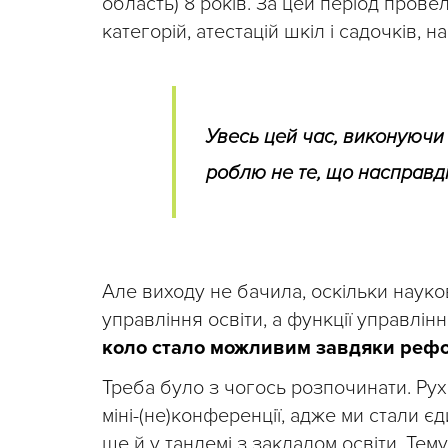
область) 8 років. За цей період провел
категорій, атестацій шкіл і садочків, на
Увесь цей час, виконуючи
роблю не те, що насправді
Але виходу не бачила, оскільки наук
управління освіти, а функції управлін
коло стало можливим завдяки рефо
Треба було з чогось розпочинати. Ру
міні-(не)конференції, адже ми стали 
ще й у тандемі з закладом освіти. Тем