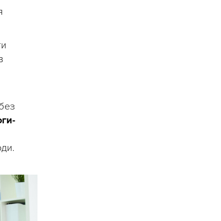
я
ти
в
 без
оги-
оди.