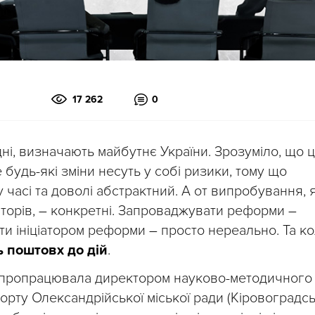
17 262
0
дні, визначають майбутнє України. Зрозуміло, що 
будь-які зміни несуть у собі ризики, тому що
 часі та доволі абстрактний. А от випробування, я
торів,
–
конкретні. Запроваджувати реформи
–
ати ініціатором реформи
–
просто нереально. Та к
 поштовх до дій
.
 я пропрацювала директором науково-методичного
порту Олександрійської міської ради (Кіровоградс