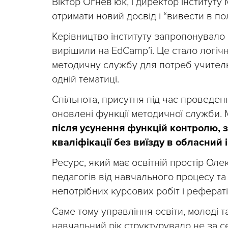
Віктор Огнев’юк, і директор інститут
отримати новий досвід і “вивести в по
Керівництво інституту запропонувало 
вирішили на EdСamp’і. Це стало логі
методичну службу для потреб учитель
одній тематиці.
Спільнота, присутня під час проведен
оновлені функції методичної служби.
після усунення функцій контролю,
кваліфікації без виїзду в обласний 
Ресурс, який має освітній простір Оле
педагогів від навчального процесу та
непотрібних курсових робіт і рефераті
Саме тому управління освіти, молоді т
навчальний рік структурувало не за с