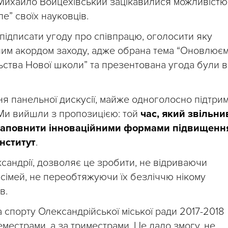
у Михайло Войцехівський зацікавилися можливістю
ле” своїх науковців.
підписати угоду про співпрацю, оголосити яку
чним акордом заходу, адже обрана тема “Оновлює
ства Нової школи” та презентована угода були в
ня панельної дискусії, майже одноголосно підтри
 Ми вийшли з пропозицією: той
час, який звільни
 заповнити інноваційними формами підвищенн
інститут
.
ксандрії, дозволяє це зробити, не відриваючи
 сімей, не переобтяжуючи їх безліччю нікому
в.
а спорту Олександрійської міської ради 2017-2018
еместрами, а за триместрами. Це дало змогу, не