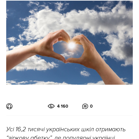
4 160
0
Усі 16,2 тисячі українських шкіл отримають
“зіркову абетку”, де популярні українці