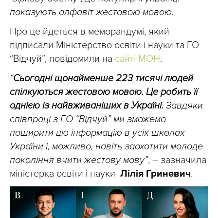
показують алфавіт жестовою мовою.
Про це йдеться в меморандумі, який
підписали Міністерство освіти і науки та ГО
“Відчуй”, повідомили на
сайті МОН
.
“
Сьогодні щонайменше 223 тисячі людей
спілкуються жестовою мовою. Це робить її
однією із найвживаніших в Україні.
Завдяки
співпраці з ГО “Відчуй” ми зможемо
поширити цю інформацію в усіх школах
України і, можливо, навіть заохотити молоде
покоління вчити жестову мову”
, – зазначила
міністерка освіти і науки
Лілія Гриневич
.