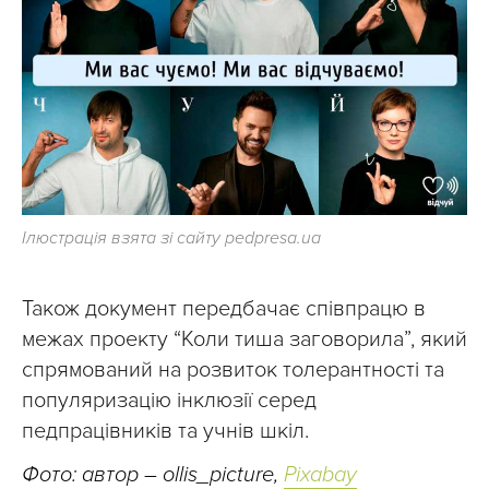
Ілюстрація взята зі сайту pedpresa.ua
Також документ передбачає співпрацю в
межах проекту “Коли тиша заговорила”, який
спрямований на розвиток толерантності та
популяризацію інклюзії серед
педпрацівників та учнів шкіл.
Фото: автор – ollis_picture,
Pixabay