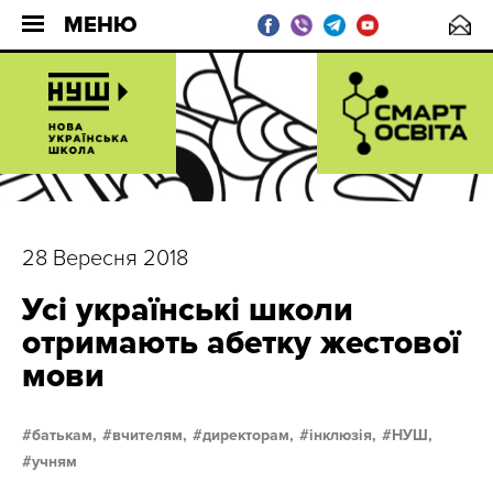
МЕНЮ
28 Вересня 2018
Усі українські школи
отримають абетку жестової
мови
батькам,
вчителям,
директорам,
інклюзія,
НУШ,
учням