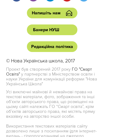
Напишіть нам
Банери НУШ
Редакційна політика
© Нова Українська школа, 2017
Проект був створений 2017 року
ГО "Смарт
Освіта"
у партнерстві з Міністерством освіти і
науки України для комунікації реформи "Нова
Українська Школа"
Усі виключні майнові й немайнові права на
текстові матеріали, фото, зображення та інші
об’єкти авторського права, що розміщені на
цьому сайті належать ГО “Смарт освіта”, крім
об’єктів авторського права, які містять пряму
вказівку на авторство іншої особи.
Використання текстових матеріалів сайту
дозволено лише з посиланням (для інтернет-
видань - гіперпосиланням) на джерело.