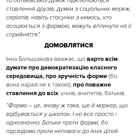
та батьківської думок підключаються
ставлення друзів, думки з соціальних мереж,
серіалів, навіть стосунки з кимось, хто
асоціюється з формою, можуть вплинути на її
сприйняття”.
ДОМОВЛЯТИСЯ
Інна Большакова вважає, що
варто всім
думати про демократизацію класного
середовища, про зручність форми
(бо
вона наразі не є такою),
про поважне
ставлення до всіх
: учнів, вчителів, батьків.
“Форма – це, знову ж таки, ще й маркер, що
відбувається у школах. І не все просто і
однозначно. Батьки проти форми, бо
підсвідомо проти неповаги до їхніх дітей.