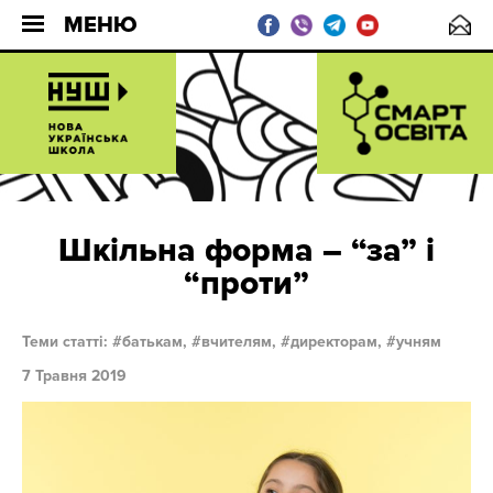
МЕНЮ
Шкільна форма – “за” і
“проти”
Теми статті:
батькам,
вчителям,
директорам,
учням
7 Травня 2019