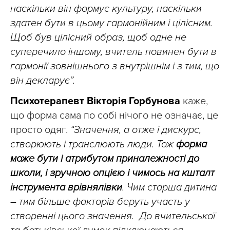
наскільки він формує культуру, наскільки
здатен бути в цьому гармонійним і цілісним.
Щоб був цілісний образ, щоб одне не
суперечило іншому, вчитель повинен бути в
гармонії зовнішнього з внутрішнім і з тим, що
він декларує”.
Психотерапевт Вікторія Горбунова
каже,
що форма сама по собі нічого не означає, це
просто одяг.
“Значення, а отже і дискурс,
створюють і транслюють люди. Тож
форма
може бути і атрибутом приналежності до
школи, і зручною опцією і чимось на кшталт
інструмента врівнялівки
. Чим старша дитина
– тим більше факторів беруть участь у
створенні цього значення. До вчительської