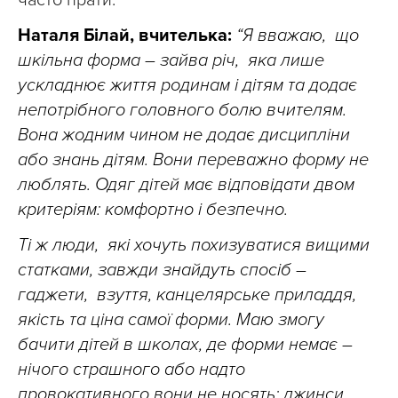
часто прати.
Наталя Білай, вчителька:
“Я вважаю, що
шкільна форма – зайва річ, яка лише
ускладнює життя родинам і дітям та додає
непотрібного головного болю вчителям.
Вона жодним чином не додає дисципліни
або знань дітям. Вони переважно форму не
люблять. Одяг дітей має відповідати двом
критеріям: комфортно і безпечно.
Ті ж люди, які хочуть похизуватися вищими
статками, завжди знайдуть спосіб –
гаджети, взуття, канцелярське приладдя,
якість та ціна самої форми. Маю змогу
бачити дітей в школах, де форми немає –
нічого страшного або надто
провокативного вони не носять: джинси,