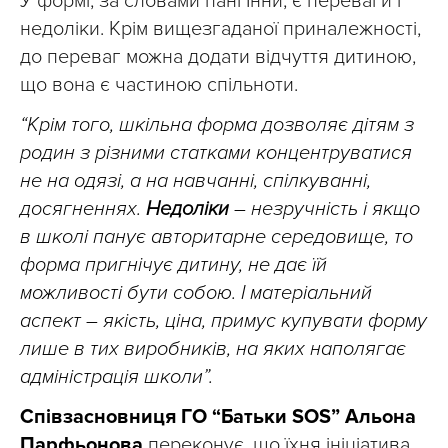
У формі, за словами пані Інни, є переваги і
недоліки. Крім вищезгаданої приналежності,
до переваг можна додати відчуття дитиною,
що вона є частиною спільноти.
“Крім того, шкільна форма дозволяє дітям з
родин з різними статками концентруватися
не на одязі, а на навчанні, спілкуванні,
досягненнях.
Недоліки
– незручність і якщо
в школі панує авторитарне середовище, то
форма пригнічує дитину, не дає їй
можливості бути собою. І матеріальний
аспект – якість, ціна, примус купувати форму
лише в тих виробників, на яких наполягає
адміністрація школи”.
Співзасновниця ГО “Батьки SOS” Альона
Парфьонова
переконує, що їхня ініціатива