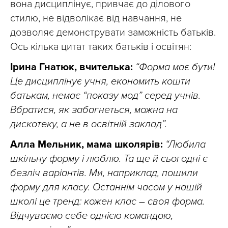
вона дисциплінує, привчає до ділового
стилю, не відволікає від навчання, не
дозволяє демонструвати заможність батьків.
Ось кілька цитат таких батьків і освітян:
Ірина Гнатюк, вчителька:
“Форма має бути!
Це дисциплінує учня, економить кошти
батькам, немає “показу мод” серед учнів.
Вбратися, як забагнеться, можна на
дискотеку, а не в освітній заклад”.
Алла Мельник, мама школярів:
“Любила
шкільну форму і люблю. Та ще й сьогодні є
безліч варіантів. Ми, наприклад, пошили
форму для класу. Останнім часом у нашій
школі це тренд: кожен клас – своя форма.
Відчуваємо себе однією командою,