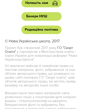
Напишіть нам
Банери НУШ
Редакційна політика
© Нова Українська школа, 2017
Проект був створений 2017 року
ГО "Смарт
Освіта"
у партнерстві з Міністерством освіти і
науки України для комунікації реформи "Нова
Українська Школа"
Усі виключні майнові й немайнові права на
текстові матеріали, фото, зображення та інші
об’єкти авторського права, що розміщені на
цьому сайті належать ГО “Смарт освіта”, крім
об’єктів авторського права, які містять пряму
вказівку на авторство іншої особи.
Використання текстових матеріалів сайту
дозволено лише з посиланням (для інтернет-
видань - гіперпосиланням) на джерело.
Використання фото та зображень без
погодження з редакцією суворо заборонено.