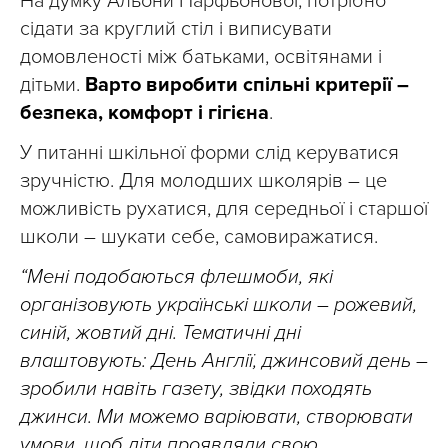
На думку Альони Парфьонової, потрібно
сідати за круглий стіл і виписувати
домовленості між батьками, освітянами і
дітьми.
Варто виробити спільні критерії –
безпека, комфорт і гігієна
.
У питанні шкільної форми слід керуватися
зручністю. Для молодших школярів – це
можливість рухатися, для середньої і старшої
школи – шукати себе, самовиражатися.
“Мені подобаються флешмоби, які
організовують українські школи – рожевий,
синій, жовтий дні. Тематичні дні
влаштовують: День Англії, джинсовий день –
зробили навіть газету, звідки походять
джинси. Ми можемо варіювати, створювати
умови, щоб діти проявляли свою