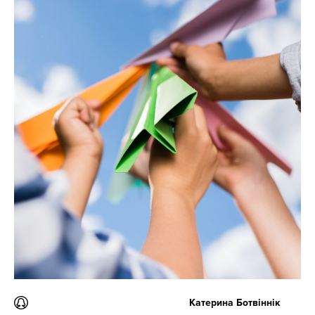
Катерина Ботвіннік