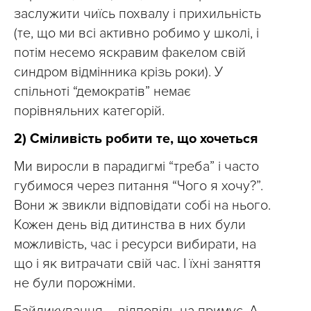
заслужити чиїсь похвалу і прихильність
(те, що ми всі активно робимо у школі, і
потім несемо яскравим факелом свій
синдром відмінника крізь роки). У
спільноті “демократів” немає
порівняльних категорій.
2) Сміливість робити те, що хочеться
Ми виросли в парадигмі “треба” і часто
губимося через питання “Чого я хочу?”.
Вони ж звикли відповідати собі на нього.
Кожен день від дитинства в них були
можливість, час і ресурси вибирати, на
що і як витрачати свій час. І їхні заняття
не були порожніми.