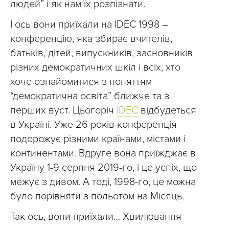
людей” і як нам їх розпізнати.
І ось вони приїхали на IDEC 1998 –
конференцію, яка збирає вчителів,
батьків, дітей, випускників, засновників
різних демократичних шкіл і всіх, хто
хоче ознайомитися з поняттям
“демократична освіта” ближче та з
перших вуст. Цьогоріч
IDEC
відбудеться
в Україні. Уже 26 років конференція
подорожує різними країнами, містами і
континентами. Вдруге вона приїжджає в
Україну 1-9 серпня 2019-го, і це успіх, що
межує з дивом. А тоді, 1998-го, це можна
було порівняти з польотом на Місяць.
Так ось, вони приїхали… Хвилювання