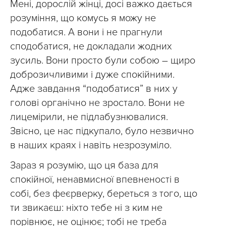
Мені, дорослій жінці, досі важко дається
розуміння, що комусь я можу не
подобатися. А вони і не прагнули
сподобатися, не докладали жодних
зусиль. Вони просто були собою – щиро
доброзичливими і дуже спокійними.
Адже завдання “подобатися” в них у
голові органічно не зростало. Вони не
лицемірили, не підлабузнювалися.
Звісно, це нас підкупало, було незвично
в наших краях і навіть незрозуміло.
Зараз я розумію, що ця база для
спокійної, ненавмисної впевненості в
собі, без феєрверку, береться з того, що
ти звикаєш: ніхто тебе ні з ким не
порівнює, не оцінює; тобі не треба