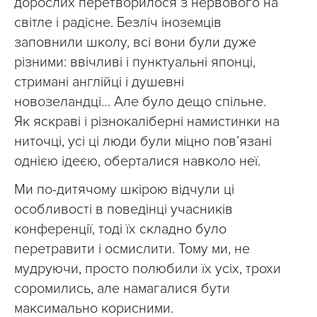
дорослих перетворилося з нервового на
світле і радісне. Безліч іноземців
заповнили школу, всі вони були дуже
різними: ввічливі і пунктуальні японці,
стримані англійці і душевні
новозеландці… Але було дещо спільне.
Як яскраві і різнокаліберні намистинки на
ниточці, усі ці люди були міцно пов’язані
однією ідеєю, оберталися навколо неї.
Ми по-дитячому шкірою відчули ці
особливості в поведінці учасників
конференції, тоді їх складно було
перетравити і осмислити. Тому ми, не
мудруючи, просто полюбили їх усіх, трохи
соромились, але намагалися бути
максимально корисними.