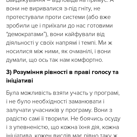
Байдикування – відповідь на примус. А
вони не виривалися з-під гніту, не
протестували проти системи (або вже
зробили це і приїхали до нас готовими
“демократами”), вони кайфували від
діяльності у своїх напрямі і темпі. Ми ж
носилися між ними, як очманілі, і вони
думали, що ось так нам комфортно.
3) Розуміння рівності в праві голосу та
ініціативі
Була можливість взяти участь у програмі,
і не було необхідності заманювати і
залучати учасників у програму. Вони з
радістю самі її творили. Не боячись осуду
і з упевненістю, що кожна їхня дія, кожна
ініціатива, кожен вислів має рівно таку ж