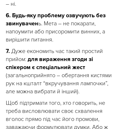
– ні.
6.
Будь-яку проблему озвучують без
звинувачен
ь. Мета – не покарати,
напоумити або присоромити винних, а
вирішити питання.
7.
Дуже економить час такий простий
прийом:
для вираження згоди зі
спікером є спеціальний жест
(загальноприйнято – обертання кистями
рук на кшталт “вкручування лампочки”,
але можна вибрати й інший).
Щоб підтримати того, хто говорить, не
треба висловлювати своє схвалення
вголос прямо під час його промови,
заважаючи формулювати думки. Або ж