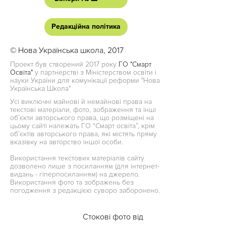
Редакційна політика
© Нова Українська школа, 2017
Проект був створений 2017 року
ГО "Смарт
Освіта"
у партнерстві з Міністерством освіти і
науки України для комунікації реформи "Нова
Українська Школа"
Усі виключні майнові й немайнові права на
текстові матеріали, фото, зображення та інші
об’єкти авторського права, що розміщені на
цьому сайті належать ГО “Смарт освіта”, крім
об’єктів авторського права, які містять пряму
вказівку на авторство іншої особи.
Використання текстових матеріалів сайту
дозволено лише з посиланням (для інтернет-
видань - гіперпосиланням) на джерело.
Використання фото та зображень без
погодження з редакцією суворо заборонено.
Стокові фото від