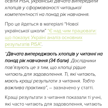
освіти PISA, українські дівчата випередили
хлопців у сформованості читацької
компетентності на понад рік навчання.
Про це йдеться в матеріалі “Нової
української школи”
“Є над чим працювати:
що показує Україні аналіз основних
результатів PISA”
.
“
Дівчата випереджають хлопців у читанні на
понад рік навчання (34 бали)
. Дослідники
пов’язують це з тим, що хлопці рідше
читають для задоволення. Ті, які читають,
мають кращі результати з читання. Тобто
важлива практика”
, – зазначено у статті.
Кращі результати з читання показали ті учні,
які часто читають для задоволення, читають