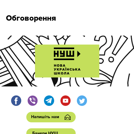
Обговорення
Напишіть нам
Банери НУШ