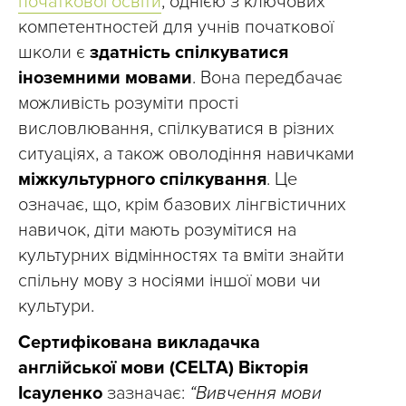
початкової освіти
, однією з ключових
компетентностей для учнів початкової
школи є
здатність спілкуватися
іноземними мовами
. Вона передбачає
можливість розуміти прості
висловлювання, спілкуватися в різних
ситуаціях, а також оволодіння навичками
міжкультурного спілкування
. Це
означає, що, крім базових лінгвістичних
навичок, діти мають розумітися на
культурних відмінностях та вміти знайти
спільну мову з носіями іншої мови чи
культури.
Сертифікована викладачка
англійської мови (CELTA) Вікторія
Ісауленко
зазначає:
“Вивчення мови