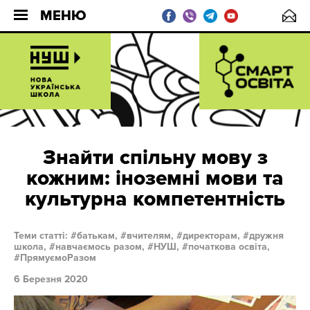
МЕНЮ
Знайти спільну мову з
кожним: іноземні мови та
культурна компетентність
Теми статті:
батькам,
вчителям,
директорам,
дружня
школа,
навчаємось разом,
НУШ,
початкова освіта,
ПрямуємоРазом
6 Березня 2020