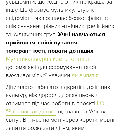
усвідомити, що жодна з них не краща за
іншу. Це формує мультикультурну
свідомість, яка означає безконфліктне
співіснування різних етнічних, релігійних
та культурних груп.
Учні навчаються
прийняття, співіснування,
толерантності, поваги до інших
.
Мультикультурна компетентність
допомагає і для формування такої
важливої м’якої навички
як емпатія
.
Діти часто набагато відкритіші до інших
культур, ніж дорослі. Доказ цьому я
отримала під час роботи в проєкті
ГО
“Здорове людство”
під назвою “Абетка
світу”. Він має на меті через короткі мовні
заняття розказати дітям, яким