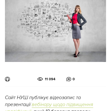
11 094
0
Сайт НУШ публікує відеозапис та
презентації
вебінару щодо підвищення