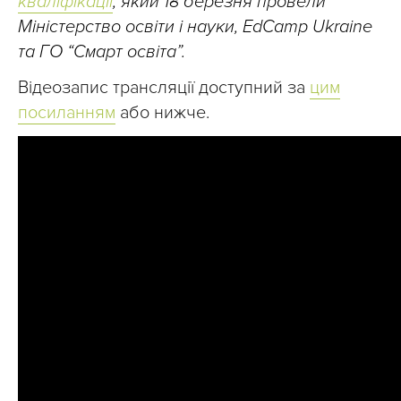
кваліфікації
, який 18 березня провели
Міністерство освіти і науки, EdCamp Ukraine
та ГО “Смарт освіта”.
Відеозапис трансляції доступний за
цим
посиланням
або нижче.