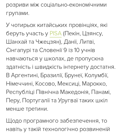
розриви між соціально-економічними
групами.
У чотирьох китайських провінціях, які
беруть участь у
PISA
(Пекін, Цзянсу,
Шанхай та Чжецзян), Данії, Литві,
Сінгапурі та Словенії 9 із 10 учнів
навчаються у школах, де пропускна
здатність і швидкість інтернету достатня.
В Аргентині, Бразилії, Брунеї, Колумбії,
Німеччині, Косово, Мексиці, Марокко,
Республіці Північна Македонія, Панамі,
Перу, Португалії та Уругваї таких шкіл
менше третини.
Щодо програмного забезпечення, то
навіть у такій технологічно розвиненій