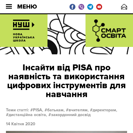
МЕНЮ
Інсайти від PISA про
наявність та використання
цифрових інструментів для
навчання
Теми статті:
PISA,
батькам,
вчителям,
директорам,
дистанційна освіта,
закордонний досвід
14 Квітня 2020