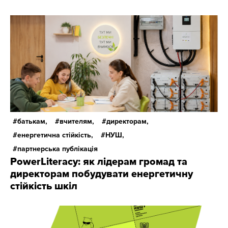
батькам,
вчителям,
директорам,
енергетична стійкість,
НУШ,
партнерська публікація
PowerLiteracy: як лідерам громад та
директорам побудувати енергетичну
стійкість шкіл