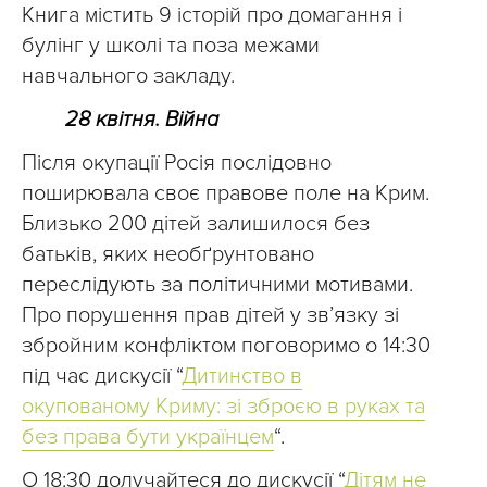
Книга містить 9 історій про домагання і
булінг у школі та поза межами
навчального закладу.
28 квітня. Війна
Після окупації Росія послідовно
поширювала своє правове поле на Крим.
Близько 200 дітей залишилося без
батьків, яких необґрунтовано
переслідують за політичними мотивами.
Про порушення прав дітей у зв’язку зі
збройним конфліктом поговоримо о 14:30
під час дискусії “
Дитинство в
окупованому Криму: зі зброєю в руках та
без права бути українцем
“.
О 18:30 долучайтеся до дискусії “
Дітям не