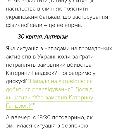
те, як захистити дитину у ситуації
насильства в сім’ї і як пояснити
українським батькам, що застосування
фізичної сили – це не норма.
30 квітня. Активізм
Яка ситуація з нападами на громадських
активістів в Україні, коли за ґрати
потраплять замовники вбивства
Катерини Гандзюк? Поговоримо у
дискусії
“Напади на активістів: як
добитися розслідування? Досвід
ініціативи “Хто замовив Катерину
Гандзюк?”
”.
А ввечері о 18:30 поговоримо, як
змінилася ситуація з безпекою