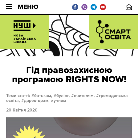
МЕНЮ
Гід правозахисною
програмою RIGHTS NOW!
Теми статті:
батькам,
булінг,
вчителям,
громадянська
освіта,
директорам,
учням
20 Квітня 2020