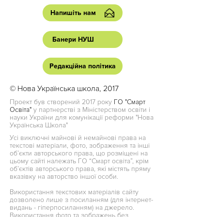
Напишіть нам
Банери НУШ
Редакційна політика
© Нова Українська школа, 2017
Проект був створений 2017 року
ГО "Смарт
Освіта"
у партнерстві з Міністерством освіти і
науки України для комунікації реформи "Нова
Українська Школа"
Усі виключні майнові й немайнові права на
текстові матеріали, фото, зображення та інші
об’єкти авторського права, що розміщені на
цьому сайті належать ГО “Смарт освіта”, крім
об’єктів авторського права, які містять пряму
вказівку на авторство іншої особи.
Використання текстових матеріалів сайту
дозволено лише з посиланням (для інтернет-
видань - гіперпосиланням) на джерело.
Використання фото та зображень без