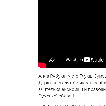
Алла Рябуха (місто Глухів Сумсь
Державної служби якості освіти
вчителька економіки
й правозна
Сумської області.
Під час своєї учительської та ад