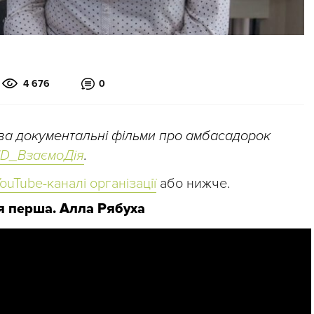
4 676
0
ва документальні фільми про амбасадорок
ID_ВзаємоДія
.
ouTube-каналі організації
або нижче.
ія перша. Алла Рябуха