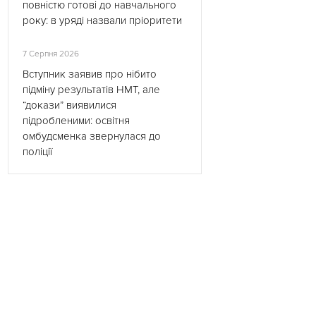
повністю готові до навчального
року: в уряді назвали пріоритети
7 Серпня 2026
Вступник заявив про нібито
підміну результатів НМТ, але
“докази” виявилися
підробленими: освітня
омбудсменка звернулася до
поліції