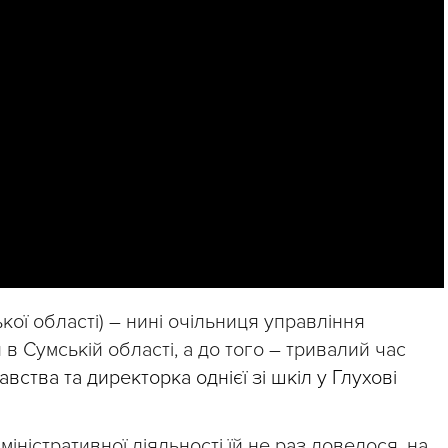
кої області) – нині очільниця управління
 в Сумській області, а до того – тривалий час
вства та директорка однієї зі шкіл у Глухові
міністративної діяльності їй не раз довелося, на