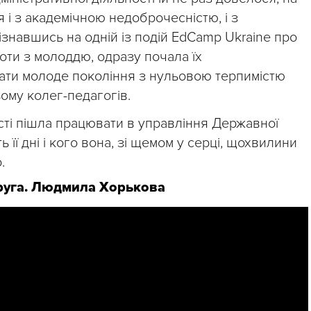
 і з академічною недоброчесністю, і з
дізнавшись на одній із подій EdCamp Ukraine про
оти з молоддю, одразу почала їх
ати молоде покоління з нульовою терпимістю
ьому колег-педагогів.
ті пішла працювати в управління Державної
 її дні і кого вона, зі щемом у серці, щохвилини
.
друга. Людмила Хорькова