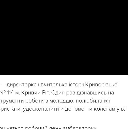
– директорка і вчителька історії Криворізької
. № 114 м. Кривий Ріг. Один раз дізнавшись на
струменти роботи з молоддю, полюбила їх і
ористати, удосконалити й допомогти к
олегам у їх
вершується робочий день амбасадорки