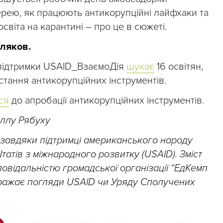
черею, як працюють антикорупційні лайфхаки та
освіта на карантині – про це в сюжеті.
ляков.
 підтримки USAID_ВзаємоДія
шукає
16 освітян,
стання антикорупційних інструментів.
ся
до апробації антикорупційних інструментів.
Аллу Рябуху
 завдяки підтримці американського народу
атів з міжнародного розвитку (USAID). Зміст
дповідальністю громадської організації “ЕдКемп
бражає погляди USAID чи Уряду Сполучених