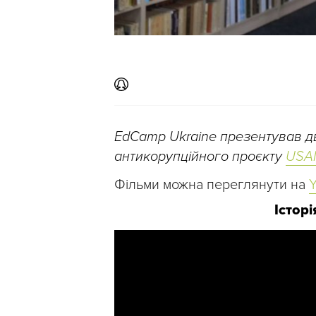
EdCamp Ukraine презентував д
антикорупційного проєкту
USA
Фільми можна переглянути на
Y
Істор