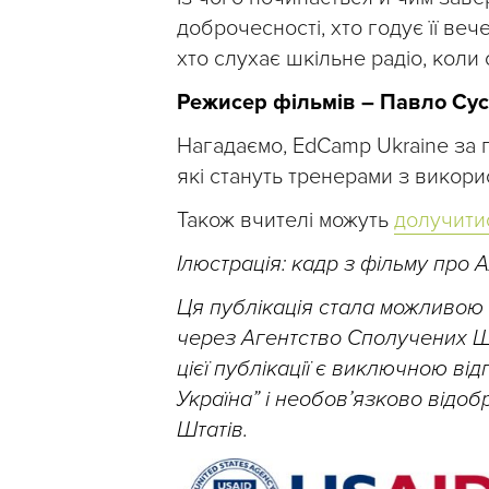
доброчесності, хто годує її ве
хто слухає шкільне радіо, коли 
Режисер фільмів – Павло Сус
Нагадаємо, EdCamp Ukraine за
які стануть тренерами з викори
Також вчителі можуть
долучити
Ілюстрація: кадр з фільму про 
Ця публікація стала можливою
через Агентство Сполучених Шт
цієї публікації є виключною ві
Україна” і необов’язково відо
Штатів.