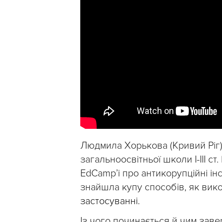
Людмила Хорькова (Кривий Ріг) 
загальноосвітньої школи І-ІІІ ст
EdCamp’і про антикорупційні ін
знайшла купу способів, як вик
застосуванні.
Із чого починається й чим за