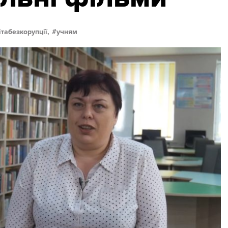
ітабезкорупції,
учням