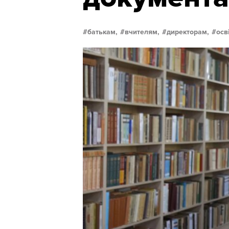
батькам,
вчителям,
директорам,
осв