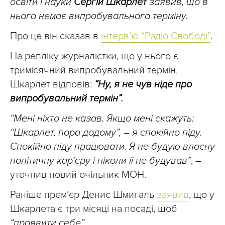
освіти і науки
Сергій Шкарлет
заявив, що в
нього немає випробувального терміну.
Про це він сказав в
інтерв’ю “Радіо Свободі”
.
На репліку журналістки, що у нього є
тримісячний випробувальний термін,
Шкарлет відповів:
“Ну, я не чув ніде про
випробувальний термін”.
“Мені ніхто не казав. Якщо мені скажуть:
“Шкарлет, пора додому”, – я спокійно піду.
Спокійно піду працювати. Я не будую власну
політичну кар’єру і ніколи її не будував”
, –
уточнив новий очільник МОН.
Раніше прем’єр Денис Шмигаль
заявив
, що у
Шкарлета є три місяці на посаді, щоб
“проявити себе”
.