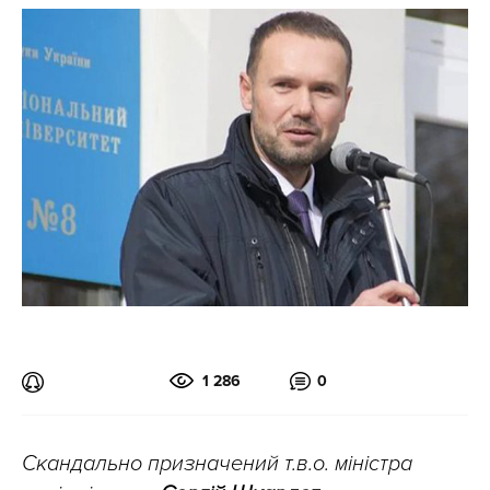
1 286
0
Скандально призначений т.в.о. міністра