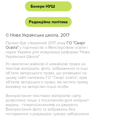
Банери НУШ
Редакційна політика
© Нова Українська школа, 2017
Проект був створений 2017 року
ГО "Смарт
Освіта"
у партнерстві з Міністерством освіти і
науки України для комунікації реформи "Нова
Українська Школа"
Усі виключні майнові й немайнові права на
текстові матеріали, фото, зображення та інші
об’єкти авторського права, що розміщені на
цьому сайті належать ГО “Смарт освіта”, крім
об’єктів авторського права, які містять пряму
вказівку на авторство іншої особи.
Використання текстових матеріалів сайту
дозволено лише з посиланням (для інтернет-
видань - гіперпосиланням) на джерело.
Використання фото та зображень без
погодження з редакцією суворо заборонено.