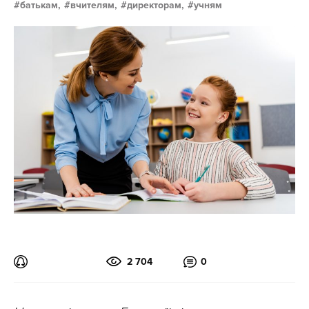
батькам,
вчителям,
директорам,
учням
2 704
0