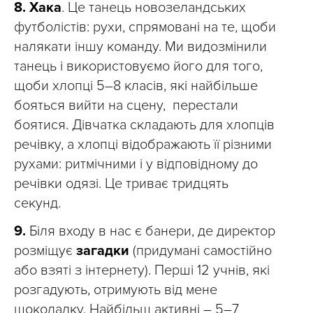
8.
Хака
. Це танець новозеландських
футболістів: рухи, спрямовані на те, щоби
налякати іншу команду. Ми видозмінили
танець і використовуємо його для того,
щоби хлопці 5–8 класів, які найбільше
бояться вийти на сцену, перестали
боятися. Дівчатка складають для хлопців
речівку, а хлопці відображають її різними
рухами: ритмічними і у відповідному до
речівки одязі. Це триває тридцять
секунд.
9.
Біля входу в нас є банери, де директор
розміщує
загадки
(придумані самостійно
або взяті з інтернету). Перші 12 учнів, які
розгадують, отримують від мене
шоколадку. Найбільш активні – 5–7