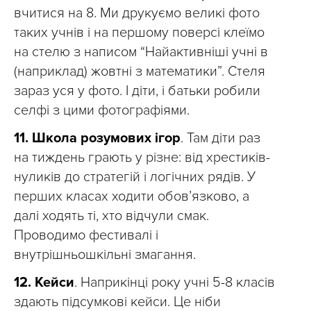
вчитися на 8. Ми друкуємо великі фото
таких учнів і на першому поверсі клеїмо
на стелю з написом “Найактивніші учні в
(наприклад) жовтні з математики”. Стеля
зараз уся у фото. І діти, і батьки робили
селфі з цими фотографіями.
11.
Школа розумових ігор
. Там діти раз
на тиждень грають у різне: від хрестиків-
нуликів до стратегій і логічних рядів. У
перших класах ходити обов’язково, а
далі ходять ті, хто відчули смак.
Проводимо фестивалі і
внутрішньошкільні змагання.
12.
Кейси
. Наприкінці року учні 5-8 класів
здають підсумкові кейси. Це ніби