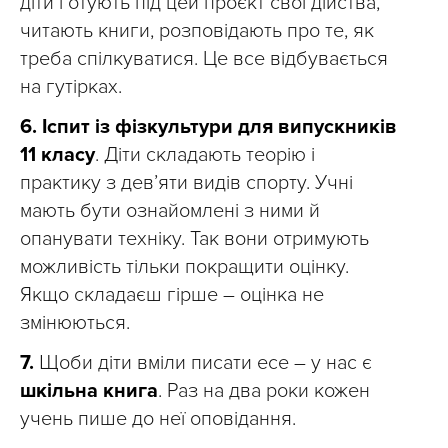
діти готують під цей проєкт свої дійства,
читають книги, розповідають про те, як
треба спілкуватися. Це все відбувається
на гутірках.
6.
Іспит із фізкультури для випускників
11 класу
. Діти складають теорію і
практику з дев’яти видів спорту. Учні
мають бути ознайомлені з ними й
опанувати техніку. Так вони отримують
можливість тільки покращити оцінку.
Якщо складаєш гірше – оцінка не
змінюються.
7.
Щоби діти вміли писати есе – у нас є
шкільна книга
. Раз на два роки кожен
учень пише до неї оповідання.