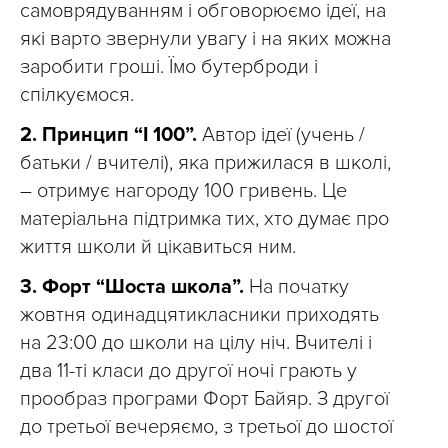
самоврядуванням і обговорюємо ідеї, на
які варто звернули увагу і на яких можна
заробити гроші. Їмо бутерброди і
спілкуємося.
2. Принцип “І 100”.
Автор ідеї (учень /
батьки / вчителі), яка прижилася в школі,
– отримує нагороду 100 гривень. Це
матеріальна підтримка тих, хто думає про
життя школи й цікавиться ним.
3.
Форт “Шоста школа”.
На початку
жовтня одинадцятикласники приходять
на 23:00 до школи на цілу ніч. Вчителі і
два 11-ті класи до другої ночі грають у
прообраз програми Форт Байяр. З другої
до третьої вечеряємо, з третьої до шостої