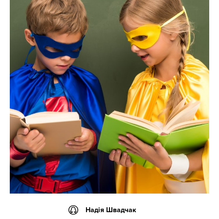
Надія Швадчак