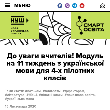
МЕНЮ
До уваги вчителів! Модуль
на 11 тиждень з української
мови для 4-х пілотних
класів
Теми статті:
батькам,
вчителям,
директорам,
література,
НУШ,
пілотні класи,
початкова освіта,
українська мова
15 Листопада 2020