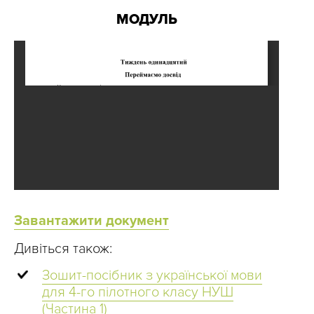
МОДУЛЬ
Завантажити документ
Дивіться також:
Зошит-посібник з української мови
для 4-го пілотного класу НУШ
(Частина 1)