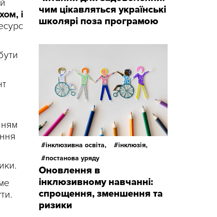
ий
чим цікавляться українські
ом, і
школярі поза програмою
есурс
 бути
нт
чням
ення
інклюзивна освіта,
інклюзія,
постанова уряду
ики.
Оновлення в
інклюзивному навчанні:
име
спрощення, зменшення та
ти.
ризики