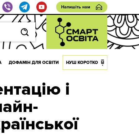
Напишіть нам
А
ДОФАМІН ДЛЯ ОСВІТИ
НУШ КОРОТКО
нтацію і
лайн-
раїнської