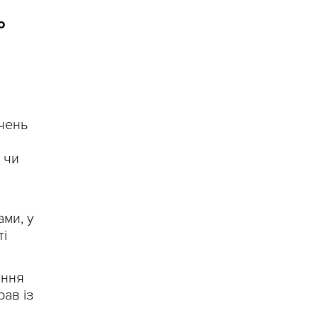
о
Учень
 чи
ами, у
ті
ання
ав із