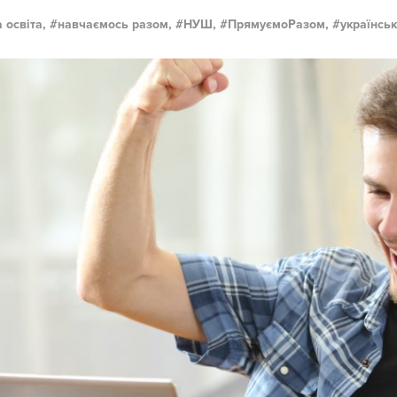
 освіта,
навчаємось разом,
НУШ,
ПрямуємоРазом,
українсь