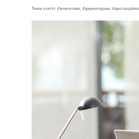
Теми статті:
вчителям,
директорам,
дистанційна