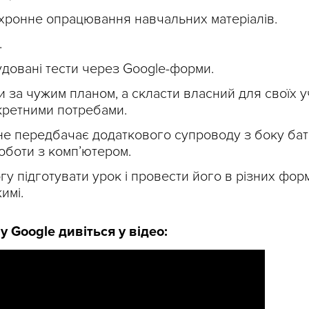
хронне опрацювання навчальних матеріалів.
.
довані тести через Google-форми.
 за чужим планом, а скласти власний для своїх у
нкретними потребами.
не передбачає додаткового супроводу з боку бать
роботи з комп’ютером.
огу підготувати урок і провести його в різних фор
имі.
у Google дивіться у відео: