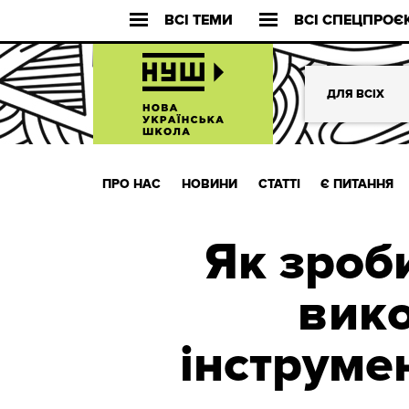
ВСІ ТЕМИ
ВСІ СПЕЦПРОЄ
ДЛЯ ВСІХ
ПРО НАС
НОВИНИ
СТАТТІ
Є ПИТАННЯ
Як зроб
вико
інструме