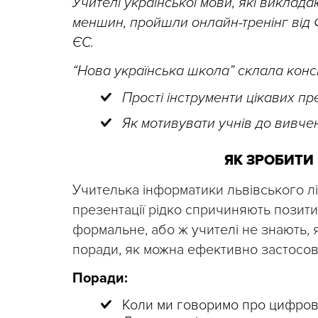
Учителі української мови, які виклад
меншин, пройшли онлайн-тренінг від 
ЄС.
“Нова українська школа” склала консп
Прості інструменти цікавих пре
Як мотивувати учнів до вивче
ЯК ЗРОБИТИ
Учителька інформатики львівського л
презентації рідко спричиняють позити
формальне, або ж учителі не знають, я
поради, як можна ефективно застосову
Поради:
Коли ми говоримо про цифрові 