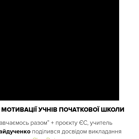
МОТИВАЦІЇ УЧНІВ ПОЧАТКОВОЇ ШКОЛИ
авчаємось разом” + проєкту ЄС, учитель
айдученко
поділився досвідом викладання