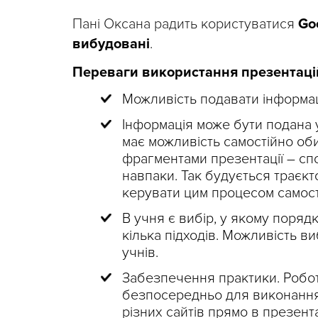
Пані Оксана радить користуватися
Goо
вибудовані
.
Переваги використання презентаці
Можливість подавати інформац
Інформація може бути подана у
має можливість самостійно об
фрагментами презентації – спо
навпаки. Так будується траєкт
керувати цим процесом самост
В учня є вибір, у якому поряд
кілька підходів. Можливість ви
учнів.
Забезпечення практики. Робот
безпосередньо для виконання
різних сайтів прямо в презент