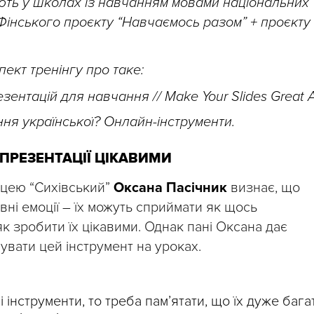
ають у школах із навчанням мовами національних
Фінського проєкту “Навчаємось разом” + проєкту
ект тренінгу про таке:
зентацій для навчання // Make Your Slides Great A
ння української? Онлайн-інструменти.
 ПРЕЗЕНТАЦІЇ ЦІКАВИМИ
іцею “Сихівський”
Оксана Пасічник
визнає, що
вні емоції – їх можуть сприймати як щось
к зробити їх цікавими. Однак пані Оксана дає
вати цей інструмент на уроках.
інструменти, то треба пам’ятати, що їх дуже бага