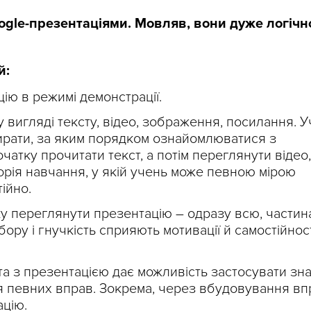
gle-презентаціями. Мовляв, вони дуже логічн
й:
ію в режимі демонстрації.
 вигляді тексту, відео, зображення, посилання. 
ирати, за яким порядком ознайомлюватися з
чатку прочитати текст, а потім переглянути відео,
орія навчання, у якій учень може певною мірою
ійно.
ку переглянути презентацію – одразу всю, частин
бору і гнучкість сприяють мотивації й самостійнос
а з презентацією дає можливість застосувати зн
 певних вправ. Зокрема, через вбудовування впр
ацію.