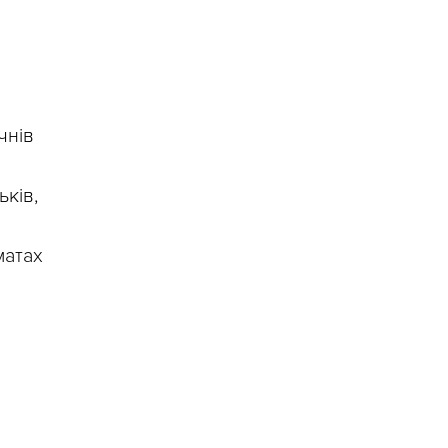
чнів
ків,
матах