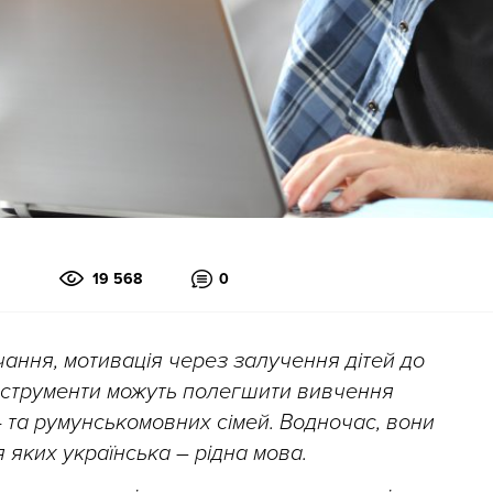
19 568
0
ання, мотивація через залучення дітей до
 інструменти можуть полегшити вивчення
о- та румунськомовних сімей. Водночас, вони
я яких українська – рідна мова.