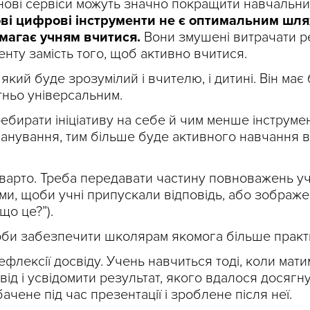
 нові сервіси можуть значно покращити навчальн
ві цифрові інструменти не є оптимальним шлях
омагає учням вчитися.
Вони змушені витрачати р
нту замість того, щоб активно вчитися.
який буде зрозумілий і вчителю, і дитині. Він має
тньо універсальним.
ебирати ініціативу на себе й чим менше інструме
анування, тим більше буде активного навчання в
 варто. Треба передавати частину повноважень у
ями, щоби учні припускали відповідь, або зображ
що це?”).
оби забезпечити школярам якомога більше практ
ефлексії досвіду. Учень навчиться тоді, коли мат
ід і усвідомити результат, якого вдалося досягну
чене під час презентації і зроблене після неї.