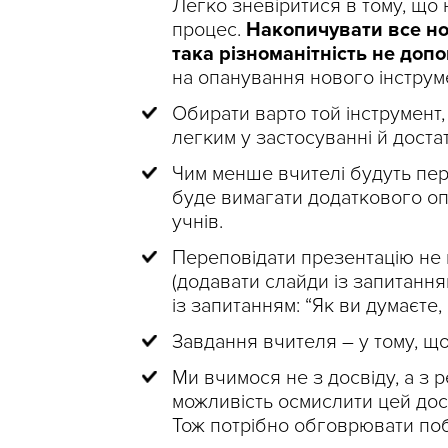
Легко зневіритися в тому, що
процес.
Накопичувати все но
така різноманітність не доп
на опанування нового інструме
Обирати варто той інструмент, 
легким у застосуванні й доста
Чим менше вчителі будуть пер
буде вимагати додаткового оп
учнів.
Переповідати презентацію не
(додавати слайди із запитанн
із запитанням: “Як ви думаєте, 
Завдання вчителя – у тому, щ
Ми вчимося не з досвіду, а з р
можливість осмислити цей досв
Тож потрібно обговрювати поба