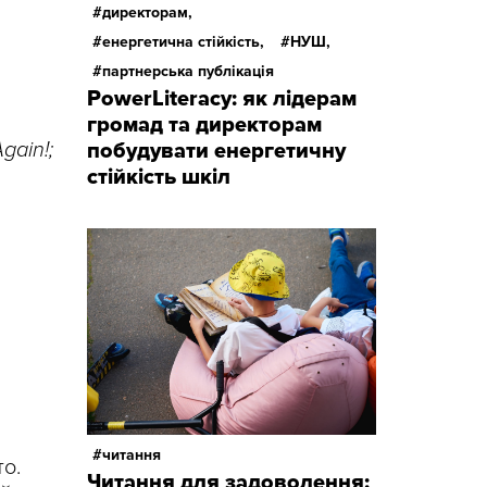
директорам,
енергетична стійкість,
НУШ,
партнерська публікація
PowerLiteracy: як лідерам
громад та директорам
gain!;
побудувати енергетичну
стійкість шкіл
читання
то.
Читання для задоволення: