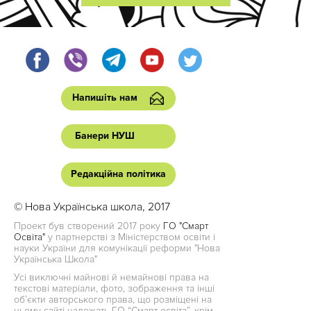
Напишіть нам
Банери НУШ
Редакційна політика
© Нова Українська школа, 2017
Проект був створений 2017 року
ГО "Смарт
Освіта"
у партнерстві з Міністерством освіти і
науки України для комунікації реформи "Нова
Українська Школа"
Усі виключні майнові й немайнові права на
текстові матеріали, фото, зображення та інші
об’єкти авторського права, що розміщені на
цьому сайті належать ГО “Смарт освіта”, крім