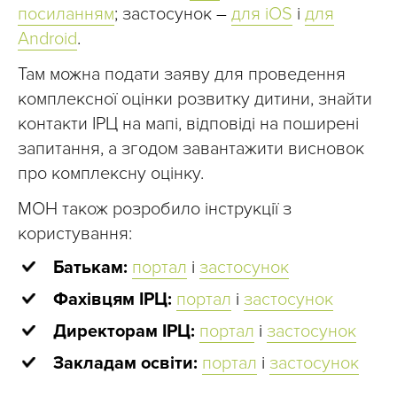
посиланням
; застосунок
–
для iOS
і
для
Android
.
Там можна подати заяву для проведення
комплексної оцінки розвитку дитини, знайти
контакти ІРЦ на мапі, відповіді на поширені
запитання, а згодом завантажити висновок
про комплексну оцінку.
МОН також розробило інструкції з
користування:
Батькам:
портал
і
застосунок
Фахівцям ІРЦ:
портал
і
застосунок
Директорам ІРЦ:
портал
і
застосунок
Закладам освіти:
портал
і
застосунок