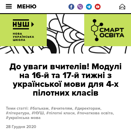
МЕНЮ
До уваги вчителів! Модулі
на 16-й та 17-й тижні з
української мови для 4-х
пілотних класів
Теми статті:
батькам,
вчителям,
директорам,
література,
НУШ,
пілотні класи,
початкова освіта,
українська мова
28 Грудня 2020