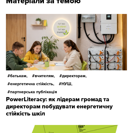
Матеріали за темою
батькам,
вчителям,
директорам,
енергетична стійкість,
НУШ,
партнерська публікація
PowerLiteracy: як лідерам громад та
директорам побудувати енергетичну
стійкість шкіл