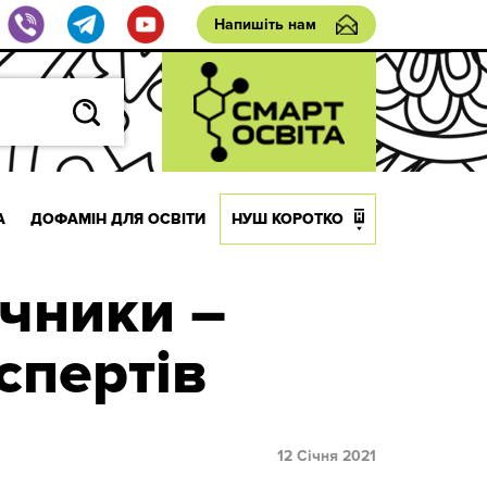
Напишіть нам
А
ДОФАМІН ДЛЯ ОСВІТИ
НУШ КОРОТКО
чники –
спертів
12 Січня 2021