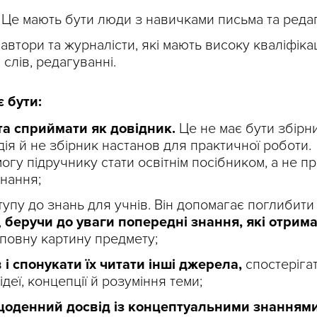
 Це мають бути люди з навичками письма та реда
автори та журналісти, які мають високу кваліфіка
слів, редагуванні.
 бути:
та сприймати як довідник.
Це не має бути збірн
дія й не збірник настанов для практичної роботи.
огу підручнику стати освітнім посібником, а не п
знання;
упу до знань для учнів. Він допомагає поглибити
,
беручи до уваги попередні знання, які отрима
 повну картину предмету;
 і спонукати їх читати інші джерела,
спостерігат
ідеї, концепції й розуміння теми;
щоденний досвід із концептуальними знаннями