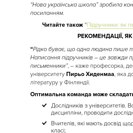
“Нова українська школа” зробила кон
посиланням.
Читайте також
“
Підручники: як пе
РЕКОМЕНДАЦІЇ, Я
“
Рідко буває, що одна людина пише п
Написання підручників – це завжди пр
письменники”
, – каже професорка, д
університету
Пирьо Хиденмаа
, яка 
літературу у Фінляндії.
Оптимальна команда може складати
Дослідників з університетів. В
дисципліни, проводити дослід
Вчителів, які мають досвід що
класі;