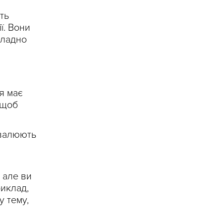
ть
ї. Вони
кладно
я має
 щоб
хвалюють
, але ви
риклад,
у тему,