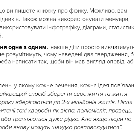
що ви пишете книжку про фізику. Можливо, вам
лідників. Також можна використовувати мемуари,
використовувати інфографіку, діаграми, статистик
й;
ня одне з одним.
Інакше діти просто вивчатимуть
 не розумітимуть, чому наведені два твердження, 
реба написати так, щоби він мав вигляд оповіді а
ень, у якому кожне речення, кожна ідея пов’язан
йкращий спосіб зберегти своє життя та життя
року зберігаються до 3-х мільйонів життів. Після
нії такі хвороби як віспа, поліомієліт, правець, 
 або трапляються дуже рідко. Але якщо люди не
ороби знову можуть швидко розповсюдитися”.