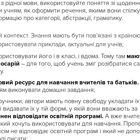
 з рідної мови, використовуйте поняття зі щоденн
и учням, як оформити речення, якими вони спілк
рмацію про категорії, абстракції, граматику.
 контекст. Знання мають бути пов’язані з країною
ористовувати приклади, актуальні для учнів;
ристовувати його і в класі, і вдома. Тому там
маю
лосарій
– для того, щоб учень зміг розібратися са
у.
овий ресурс для навчання вчителів та батьків.
тям виконувати домашні завдання;
дручники, автори мають повну свободу укладати їх 
і видавати їх у тій формі, у якій вони вважають за
нен відповідати освітній програмі.
А вже вчите
 який хочуть використовувати для навчання. Прот
сім не відповідає освітній програмі і який не доп
лі писати;