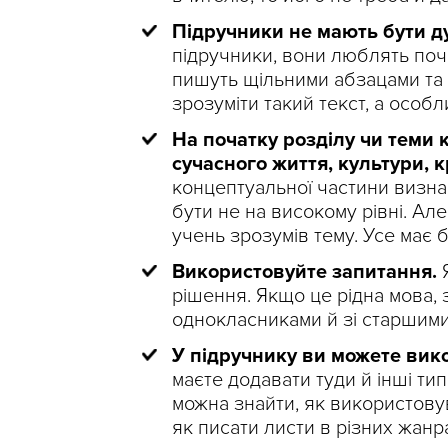
Підручники не мають бути д
підручники, вони люблять почин
пишуть щільними абзацами та 
зрозуміти такий текст, а особ
На початку розділу чи теми 
сучасного життя, культури, к
концептуальної частини визнач
бути не на високому рівні. Ал
учень зрозумів тему. Усе має б
Використовуйте запитання.
Я
рішення. Якщо це рідна мова, 
однокласниками й зі старшими
У підручнику ви можете ви
маєте додавати туди й інші ти
можна знайти, як використову
як писати листи в різних жанр