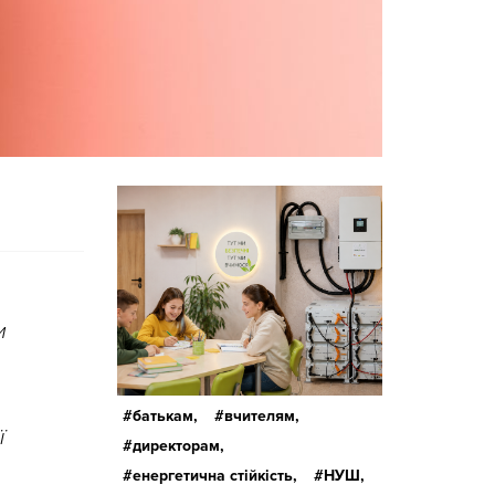
и
батькам,
вчителям,
ї
директорам,
енергетична стійкість,
НУШ,