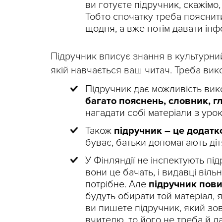
ви готуєте підручник, скажімо,
Тобто спочатку треба пояснит
щодня, а вже потім давати інфо
Підручник вписує знання в культурний
якій навчається ваш читач. Треба вик
Підручник дає можливість вико
багато пояснень, словник, г
нагадати собі матеріали з урок
Також
підручник – це додатк
буває, батьки допомагають ді
У Фінляндії не інспектують пі
вони це бачать, і видавці вільн
потрібне. Але
підручник пови
будуть обирати той матеріал,
ви пишете підручник, який зов
вчителю, то його не треба й да