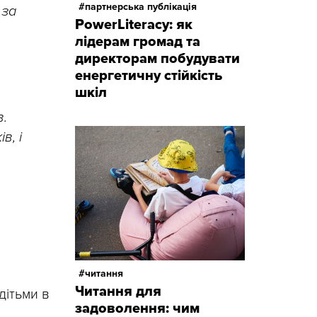
партнерська публікація
 за
PowerLiteracy: як
лідерам громад та
директорам побудувати
енергетичну стійкість
шкіл
в.
в, і
читання
Читання для
дітьми в
задоволення: чим