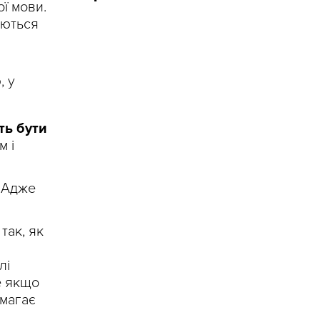
ої мови.
уються
, у
ть бути
м і
Адже
так, як
лі
е якщо
омагає