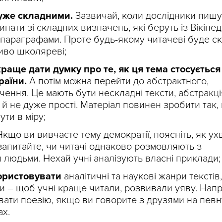
уже складними.
Зазвичай, коли дослідники пишу
ати зі складних визначень, які беруть із Вікіпеді
параграфами. Проте будь-якому читачеві буде с
ливо школяреві;
краще дати думку про те, як ця тема стосується
раїни.
А потім можна перейти до абстрактного,
ення. Це мають бути нескладні тексти, абстракці
е й не дуже прості. Матеріал повинен зробити так,
ути в міру;
кщо ви вивчаєте тему демократії, поясніть, як у
запитайте, чи читачі однаково розмовляють з
 людьми. Нехай учні аналізують власні приклади;
користовувати
аналітичні та наукові жанри текстів
пи – щоб учні краще читали, розвивали уяву. Нап
вати поезію, якщо ви говорите з друзями на певн
ах.