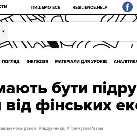
КТИ
ПИШЕМО ЕСЕ
RESILIENCE.HELP
ПОГЛЯД
ІНКЛЮЗІЯ
МАТЕРІАЛИ ДЛЯ УРОКІВ
АНАЛІТИК
мають бути підру
 від фінських ек
навчаємось разом,
підручники,
ПрямуємоРазом