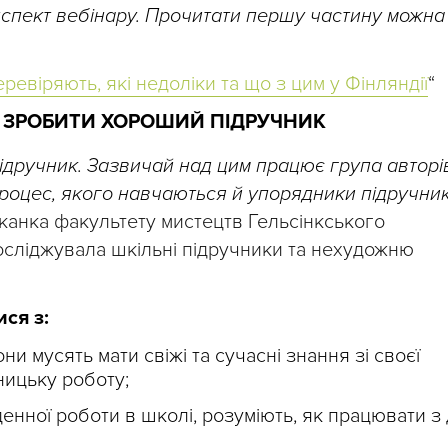
спект вебінару. Прочитати першу частину можна
ревіряють, які недоліки та що з цим у Фінляндії
“
К ЗРОБИТИ ХОРОШИЙ ПІДРУЧНИК
ідручник. Зазвичай над цим працює група авторі
оцес, якого навчаються й упорядники підручникі
еканка факультету мистецтв Гельсінкського
досліджувала шкільні підручники та нехудожню
ся з:
они мусять мати свіжі та сучасні знання зі своєї
ницьку роботу;
денної роботи в школі, розуміють, як працювати з 