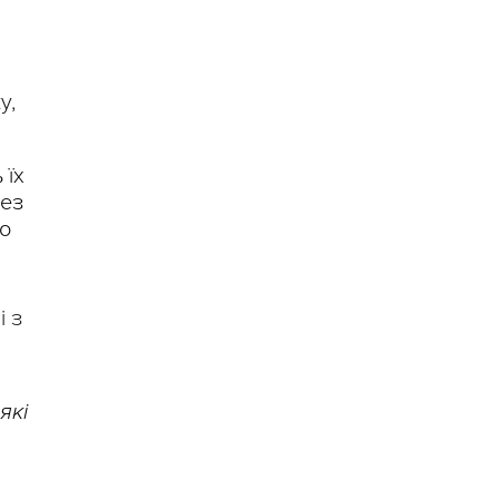
у,
 їх
без
бо
і з
які