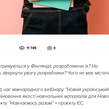
11 745
0
тримуються у Фінляндії, розробляючи їх? На
 звернути увагу розробники? Чого не має містит
ід час міжнародного вебінару “Новий український
цінювання якості навчальних матеріалів для Ново
єкту “Навчаємось разом” + проєкту ЄС.