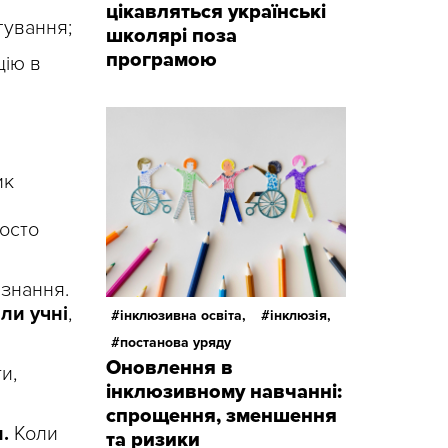
цікавляться українські
гування;
школярі поза
програмою
цію в
ик
росто
 знання.
ли учні
,
інклюзивна освіта,
інклюзія,
постанова уряду
Оновлення в
и,
інклюзивному навчанні:
спрощення, зменшення
.
Коли
та ризики