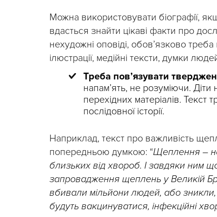
Можна використовувати біографії, як
вдасться знайти цікаві факти про дос
нехудожні оповіді, обов’язково треба 
ілюстрації, медійні тексти, думки люде
Треба пов’язувати тверджен
напам’ять, не розуміючи. Діти
перехідних матеріалів. Текст т
послідовної історії.
Наприклад, текст про важливість щепл
попередньою думкою: “
Щеплення – на
близьких від хвороб. І завдяки ним що
запровадження щеплень у Великій Брита
вбивали мільйони людей, або зникли,
будуть вакцинуватися, інфекційні хв