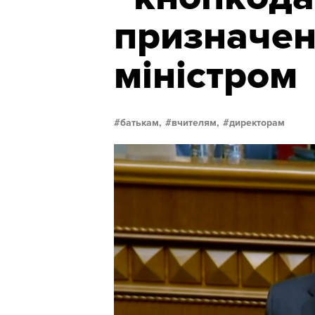
призначе
міністром
батькам,
вчителям,
директорам