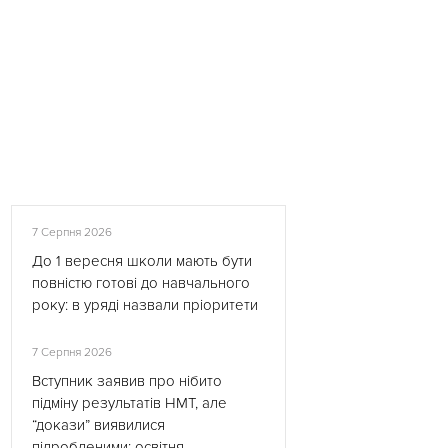
7 Серпня 2026
До 1 вересня школи мають бути
повністю готові до навчального
року: в уряді назвали пріоритети
7 Серпня 2026
Вступник заявив про нібито
підміну результатів НМТ, але
“докази” виявилися
підробленими: освітня