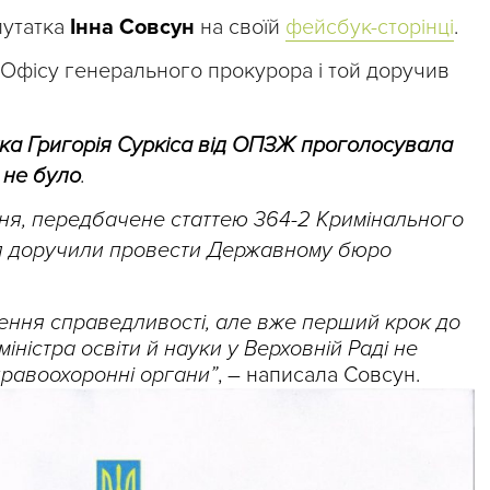
путатка
Інна Совсун
на своїй
фейсбук-сторінці
.
 Офісу генерального прокурора і той доручив
ка Григорія Суркіса від ОПЗЖ проголосувала
і не було
.
я, передбачене статтею 364-2 Кримінального
ня доручили провести Державному бюро
ення справедливості, але вже перший крок до
іністра освіти й науки у Верховній Раді не
правоохоронні органи”
, – написала Совсун.