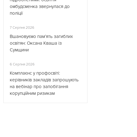
омбудсменка звернулася до
поліції
7 Серпня 2026
Вшановуємо пам’ять загиблих
освітян: Оксана Кваша із
Сумщини
6 Серпня 2026
Комплаєнс у профосвіті:
керівників закладів запрошують
на вебінар про запобігання
корупційним ризикам