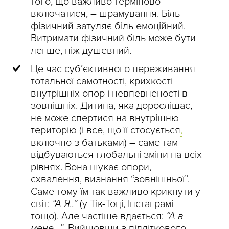
того, що важливо терміново
включатися, – шрамування. Біль
фізичний затуляє біль емоційний.
Витримати фізичний біль може бути
легше, ніж душевний.
Це час суб’єктивного переживання
тотальної самотності, крихкості
внутрішніх опор і невпевненості в
зовнішніх. Дитина, яка дорослішає,
не може спертися на внутрішню
територію (і все, що її стосується
,
включно з батьками) – саме там
відбуваються глобальні зміни на всіх
рівнях. Вона шукає опори,
схвалення, визнання “зовнішньої”.
Саме тому їм так важливо крикнути у
світ:
“А Я..”
(у Тік-Тоці, Інстаграмі
тощо). Але частіше вдається:
“А в
мене…”
. Вийшовши з підліткового