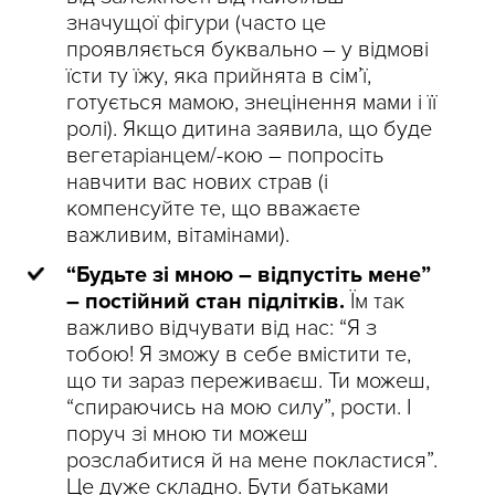
значущої фігури (часто це
проявляється буквально – у відмові
їсти ту їжу, яка прийнята в сім’ї,
готується мамою, знецінення мами і її
ролі). Якщо дитина заявила, що буде
вегетаріанцем/-кою – попросіть
навчити вас нових страв (і
компенсуйте те, що вважаєте
важливим, вітамінами).
“Будьте зі мною – відпустіть мене”
– постійний стан підлітків.
Їм так
важливо відчувати від нас: “Я з
тобою! Я зможу в себе вмістити те,
що ти зараз переживаєш. Ти можеш,
“спираючись на мою силу”, рости. І
поруч зі мною ти можеш
розслабитися й на мене покластися”.
Це дуже складно. Бути батьками