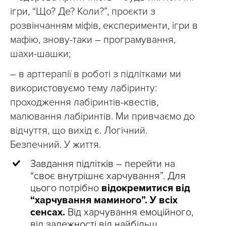
ігри, “Що? Де? Коли?”, проєкти з
розвінчанням міфів, експерименти, ігри в
мафію, знову-таки – програмування,
шахи-шашки;
– в арттерапії в роботі з підлітками ми
використовуємо тему лабіринту:
проходження лабіринтів-квестів,
малювання лабіринтів. Ми привчаємо до
відчуття, що вихід є. Логічний.
Безпечний. У життя.
Завдання підлітків – перейти на
“своє внутрішнє харчування”. Для
цього потрібно
відокремитися від
“харчування маминого”. У всіх
сенсах.
Від харчування емоційного,
від залежності від найбільш