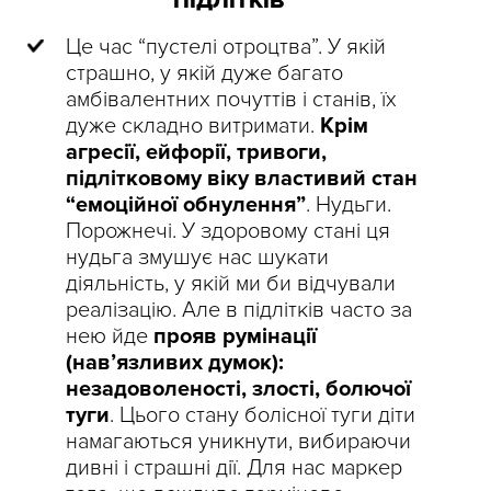
ПІДЛІТКІВ
Це час “пустелі отроцтва”. У якій
страшно, у якій дуже багато
амбівалентних почуттів і станів, їх
дуже складно витримати.
Крім
агресії, ейфорії, тривоги,
підлітковому віку властивий стан
“емоційної обнулення”
. Нудьги.
Порожнечі. У здоровому стані ця
нудьга змушує нас шукати
діяльність, у якій ми би відчували
реалізацію. Але в підлітків часто за
нею йде
прояв румінації
(нав’язливих думок):
незадоволеності, злості, болючої
туги
. Цього стану болісної туги діти
намагаються уникнути, вибираючи
дивні і страшні дії. Для нас маркер