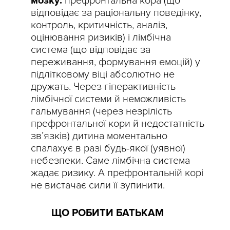
мозку:
префронтальна кора (що
відповідає за раціональну поведінку,
контроль, критичність, аналіз,
оцінювання ризиків) і лімбічна
система (що відповідає за
переживання, формування емоцій) у
підлітковому віці абсолютно не
дружать. Через гіперактивність
лімбічної системи й неможливість
гальмування (через незрілість
префронтальної кори й недостатність
зв’язків) дитина моментально
спалахує в разі будь-якої (уявної)
небезпеки. Саме лімбічна система
жадає ризику. А префронтальній корі
не вистачає сили її зупинити.
ЩО РОБИТИ БАТЬКАМ