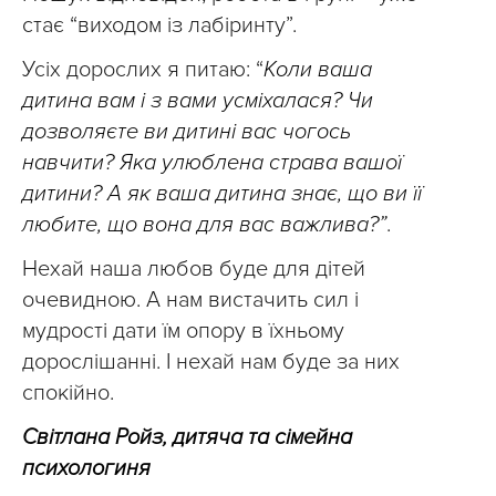
стає “виходом із лабіринту”.
Усіх дорослих я питаю: “
Коли ваша
дитина вам і з вами усміхалася? Чи
дозволяєте ви дитині вас чогось
навчити? Яка улюблена страва вашої
дитини? А як ваша дитина знає, що ви її
любите, що вона для вас важлива?”
.
Нехай наша любов буде для дітей
очевидною. А нам вистачить сил і
мудрості дати їм опору в їхньому
дорослішанні. І нехай нам буде за них
спокійно.
Світлана Ройз, дитяча та сімейна
психологиня