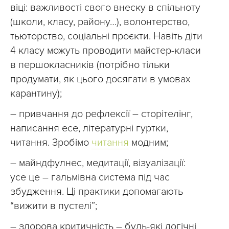
віці: важливості свого внеску в спільноту
(школи, класу, району…), волонтерство,
тьюторство, соціальні проєкти. Навіть діти
4 класу можуть проводити майстер-класи
в першокласників (потрібно тільки
продумати, як цього досягати в умовах
карантину);
– привчання до рефлексії – сторітелінг,
написання есе, літературні гуртки,
читання. Зробімо
читання
модним;
– майндфулнес, медитації, візуалізації:
усе це – гальмівна система під час
збудження. Ці практики допомагають
“вижити в пустелі”;
– здорова критичність – будь-які логічні