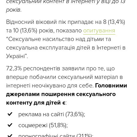
сексуальний контент в інтернеті у віці до 13
років.
Відносний віковий пік припадає на 8 (13,4%)
та 10 (13,6%) років, показало
опитування
“Сексуальне насильство над дітьми та
сексуальна експлуатація дітей в Інтернеті в
Україні”.
72,3% респондентів заявили про те, що
вперше побачили сексуальний матеріал в
інтернеті неочікувано для себе.
Головними
джерелами поширення сексуального
контенту для дітей є
:
реклама на сайті (73,6%);
соцмережі (51,8%);
порнографічні сайти (21,1%);