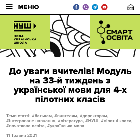
МЕНЮ
До уваги вчителів! Модуль
на 33-й тиждень з
української мови для 4-х
пілотних класів
Теми статті:
батькам,
вчителям,
директорам,
інтегроване навчання,
література,
НУШ,
пілотні класи,
початкова освіта,
українська мова
11 Травня 2021