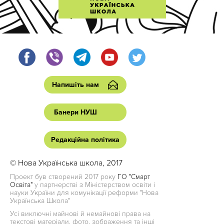
Напишіть нам
Банери НУШ
Редакційна політика
© Нова Українська школа, 2017
Проект був створений 2017 року
ГО "Смарт
Освіта"
у партнерстві з Міністерством освіти і
науки України для комунікації реформи "Нова
Українська Школа"
Усі виключні майнові й немайнові права на
текстові матеріали, фото, зображення та інші