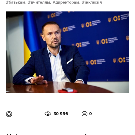
батькам,
вчителям,
директорам,
інклюзія
30 996
0